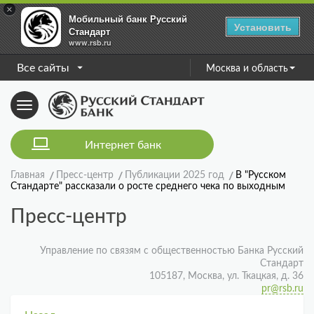
×
Мобильный банк Русский
Установить
Стандарт
www.rsb.ru
Все сайты
Москва и область
Toggle
navigation
Интернет банк
Главная
Пресс-центр
Публикации 2025 год
В "Русском
Стандарте" рассказали о росте среднего чека по выходным
Пресс-центр
Управление по связям с общественностью Банка Русский
Стандарт
105187, Москва, ул. Ткацкая, д. 36
pr@rsb.ru