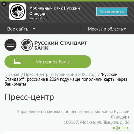
×
Мобильный банк Русский
Установить
Стандарт
www.rsb.ru
Все сайты
Москва и область
Toggle
navigation
Интернет банк
Главная
Пресс-центр
Публикации 2025 год
"Русский
Стандарт": россияне в 2024 году чаще пополняли карты через
банкоматы
Пресс-центр
Управление по связям с общественностью Банка Русский
Стандарт
105187, Москва, ул. Ткацкая, д. 36
pr@rsb.ru