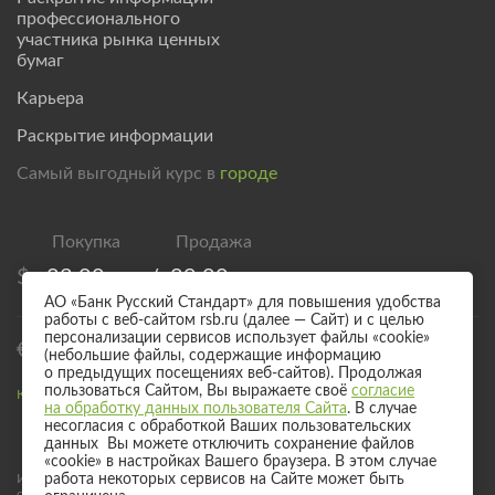
профессионального
участника рынка ценных
бумаг
Карьера
Раскрытие информации
Самый выгодный курс в
городе
$
83,00
/
89,00
АО «Банк Русский Стандарт» для повышения удобства
работы с веб-сайтом rsb.ru (далее — Сайт) и с целью
персонализации сервисов использует файлы «cookie»
€
95,00
/
101,00
(небольшие файлы, содержащие информацию
о предыдущих посещениях веб-сайтов). Продолжая
пользоваться Сайтом, Вы выражаете своё
согласие
Курс валют для безналичного обмена
на обработку данных пользователя Сайта
. В случае
несогласия с обработкой Ваших пользовательских
данных Вы можете отключить сохранение файлов
«cookie» в настройках Вашего браузера. В этом случае
Информация о процентных ставках по договорам банковского вклада
работа некоторых сервисов на Сайте может быть
с физическими лицами