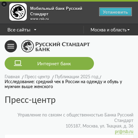
×
Мобильный банк Русский
Установить
Стандарт
www.rsb.ru
Все сайты
Москва и область
Toggle
navigation
Интернет банк
Главная
Пресс-центр
Публикации 2025 год
Исследование: средний чек в России на одежду и обувь у
мужчин выше женского
Пресс-центр
Управление по связям с общественностью Банка Русский
Стандарт
105187, Москва, ул. Ткацкая, д. 36
pr@rsb.ru