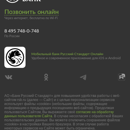
Позвонить онлайн
Через интернет, бесплатно по Wi-Fi
8 495 748-0-748
По России
Мобильный банк Русский Стандарт Онлайн
Удобное и современное приложение для iOS и Android
АО «Банк Русский Стандарт» для повышения удобства работы с веб-
сайтом rsb.ru (далее — Сайт) и с целью персонализации сервисов
использует файлы «cookie» (небольшие файлы, содержащие
информацию о предыдущих посещениях веб-сайтов). Продолжая
пользоваться Сайтом, Вы выражаете своё
согласие на обработку
данных пользователя Сайта
. В случае несогласия с обработкой Ваших
пользовательских данных Вы можете отключить сохранение файлов
«cookie» в настройках Вашего браузера. В этом случае работа
некоторых сервисов на Сайте может быть ограничена.