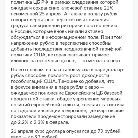
политика ЦБ РФ, в рамках следования которой
ожидаем сохранение ключевой ставки в 21%
неизменной 25 апреля. А также в пользу рубля
говорят вероятные перспективы снижения
градуса санкционной риторики по отношению
к России, которые вновь начали активно
обсуждаться в информационном поле. При этом
напряжения рублю в перспективе способны
добавить последствия неоднозначной тарифной
политики США, которая оказывает прямое
влияние на нефтяные цены», — отметил эксперт.
По его словам, на расстановку сил в паре доллар-
рубль способен повлиять рост доходности
гособлигаций США. Тимошенко добавил, что
в фокусе внимания в паре рубля с евро —
ожидаемое понижение Европейским ЦБ базовой
процентной ставки, общее укрепление мировых
позиций европейской валюты, свежая статистика
по годовой инфляции в еврозоне, где мартовские
показатели продемонстрировали замедление
до 2,2% с 2,3% в феврале.
21 апреля курс доллара опускался до 79 рублей,
евро — до 93 рублей.