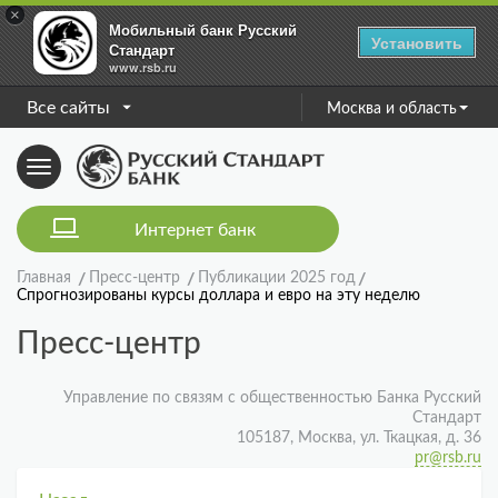
×
Мобильный банк Русский
Установить
Стандарт
www.rsb.ru
Все сайты
Москва и область
Toggle
navigation
Интернет банк
Главная
Пресс-центр
Публикации 2025 год
Спрогнозированы курсы доллара и евро на эту неделю
Пресс-центр
Управление по связям с общественностью Банка Русский
Стандарт
105187, Москва, ул. Ткацкая, д. 36
pr@rsb.ru