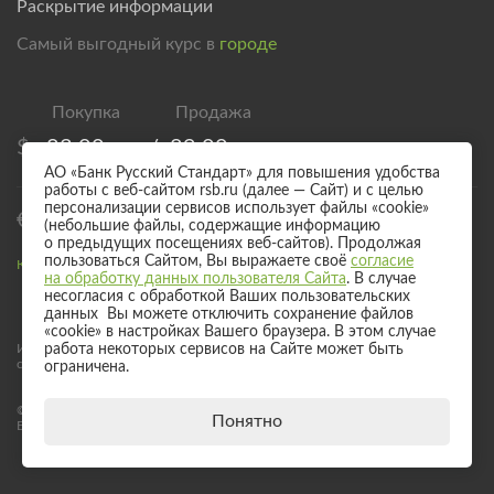
Раскрытие информации
Самый выгодный курс в
городе
$
83,00
/
89,00
АО «Банк Русский Стандарт» для повышения удобства
работы с веб-сайтом rsb.ru (далее — Сайт) и с целью
персонализации сервисов использует файлы «cookie»
€
95,00
/
101,00
(небольшие файлы, содержащие информацию
о предыдущих посещениях веб-сайтов). Продолжая
пользоваться Сайтом, Вы выражаете своё
согласие
Курс валют для безналичного обмена
на обработку данных пользователя Сайта
. В случае
несогласия с обработкой Ваших пользовательских
данных Вы можете отключить сохранение файлов
«cookie» в настройках Вашего браузера. В этом случае
Информация о процентных ставках по договорам банковского вклада
работа некоторых сервисов на Сайте может быть
с физическими лицами
ограничена.
© 2017 - 2026 АО «Банк Русский Стандарт». Универсальная лицензия
Понятно
Банка России № 2289 выдана бессрочно 04 сентября 2024 года.