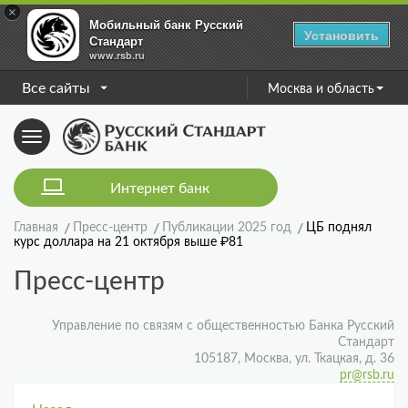
×
Мобильный банк Русский
Установить
Стандарт
www.rsb.ru
Все сайты
Москва и область
Toggle
navigation
Интернет банк
Главная
Пресс-центр
Публикации 2025 год
ЦБ поднял
курс доллара на 21 октября выше ₽81
Пресс-центр
Управление по связям с общественностью Банка Русский
Стандарт
105187, Москва, ул. Ткацкая, д. 36
pr@rsb.ru