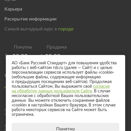
Карьера
Раскрытие информации
Самый выгодный курс в
городе
$
83,00
/
89,00
АО «Банк Русский Стандарт» для повышения удобства
работы с веб-сайтом rsb.ru (далее — Сайт) и с целью
персонализации сервисов использует файлы «cookie»
€
95,00
/
101,00
(небольшие файлы, содержащие информацию
о предыдущих посещениях веб-сайтов). Продолжая
пользоваться Сайтом, Вы выражаете своё
согласие
Курс валют для безналичного обмена
на обработку данных пользователя Сайта
. В случае
несогласия с обработкой Ваших пользовательских
данных Вы можете отключить сохранение файлов
«cookie» в настройках Вашего браузера. В этом случае
Информация о процентных ставках по договорам банковского вклада
работа некоторых сервисов на Сайте может быть
с физическими лицами
ограничена.
© 2017 - 2026 АО «Банк Русский Стандарт». Универсальная лицензия
Понятно
Банка России № 2289 выдана бессрочно 04 сентября 2024 года.