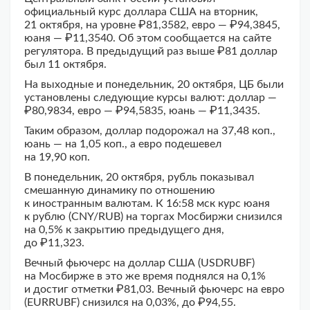
официальный курс доллара США на вторник,
21 октября, на уровне ₽81,3582, евро — ₽94,3845,
юаня — ₽11,3540. Об этом сообщается на сайте
регулятора. В предыдущий раз выше ₽81 доллар
был 11 октября.
На выходные и понедельник, 20 октября, ЦБ были
установлены следующие курсы валют: доллар —
₽80,9834, евро — ₽94,5835, юань — ₽11,3435.
Таким образом, доллар подорожал на 37,48 коп.,
юань — на 1,05 коп., а евро подешевел
на 19,90 коп.
В понедельник, 20 октября, рубль показывал
смешанную динамику по отношению
к иностранным валютам. К 16:58 мск курс юаня
к рублю (CNY/RUB) на торгах Мосбиржи снизился
на 0,5% к закрытию предыдущего дня,
до ₽11,323.
Вечный фьючерс на доллар США (USDRUBF)
на Мосбирже в это же время поднялся на 0,1%
и достиг отметки ₽81,03. Вечный фьючерс на евро
(EURRUBF) снизился на 0,03%, до ₽94,55.