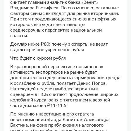
считает главный аналитик банка «Зенит»
Владимира Евстифеев. По его мнению, остальные
факторы сейчас выглядят для рынка вторичными.
При этом продолжающееся снижение нефтяных
котировок выглядит негативно для
среднесрочных перспектив национальной
валюты.
Доллар ниже ₽80: почему эксперты не верят
в долгосрочное укрепление рубля
Что будет с курсом рубля
В краткосрочной перспективе повышенная
активность экспортеров на рынке будет
дополнительно сдерживать формирование тренда
к ослаблению рубля, полагает Денис Попов.
На текущей неделе наиболее вероятным
сценарием в ПСБ считают продолжение широких
колебаний курса юаня с тяготением к верхней
части диапазона ₽11-11,5.
По мнению инвестиционного стратега
инвесткомпании «Гарда Капитал» Александра
Бахтина, на фоне приближения налогового
периода в ближайшее время более вероятна