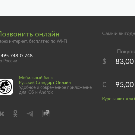
Позвонить онлайн
Самый выгодн
ерез интернет, бесплатно по Wi-Fi
 495 748-0-748
$
83,00
о России
Мобильный банк
Русский Стандарт Онлайн
€
95,00
Удобное и современное приложение
для iOS и Android
Курс валют для 