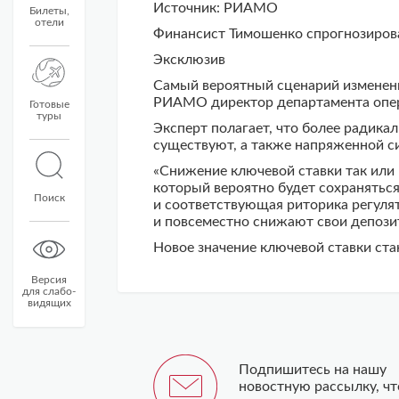
Источник: РИАМО
Билеты,
отели
Финансист Тимошенко спрогнозировал
Эксклюзив
Самый вероятный сценарий изменения
РИАМО директор департамента опер
Готовые
туры
Эксперт полагает, что более радика
существуют, а также напряженной с
«Снижение ключевой ставки так или 
который вероятно будет сохранятьс
Поиск
и соответствующая риторика регулят
и повсеместно снижают свои депози
Новое значение ключевой ставки ста
Версия
для слабо-
видящих
Подпишитесь на нашу
новостную рассылку, ч