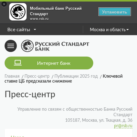
×
Мобильный банк Русский
Установить
Стандарт
www.rsb.ru
Все сайты
Москва и область
Toggle
navigation
Интернет банк
Главная
Пресс-центр
Публикации 2025 год
Ключевой
ставке ЦБ предсказали снижение
Пресс-центр
Управление по связям с общественностью Банка Русский
Стандарт
105187, Москва, ул. Ткацкая, д. 36
pr@rsb.ru