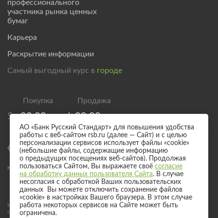
профессионального
участника рынка ценных
бумаг
Карьера
Раскрытие информации
Самый выгодный курс в
городе
$
83,00
/
89,00
АО «Банк Русский Стандарт» для повышения удобства
работы с веб-сайтом rsb.ru (далее — Сайт) и с целью
персонализации сервисов использует файлы «cookie»
€
95,00
/
101,00
(небольшие файлы, содержащие информацию
о предыдущих посещениях веб-сайтов). Продолжая
пользоваться Сайтом, Вы выражаете своё
согласие
Курс валют для безналичного обмена
на обработку данных пользователя Сайта
. В случае
несогласия с обработкой Ваших пользовательских
данных Вы можете отключить сохранение файлов
«cookie» в настройках Вашего браузера. В этом случае
Информация о процентных ставках по договорам банковского вклада
работа некоторых сервисов на Сайте может быть
с физическими лицами
ограничена.