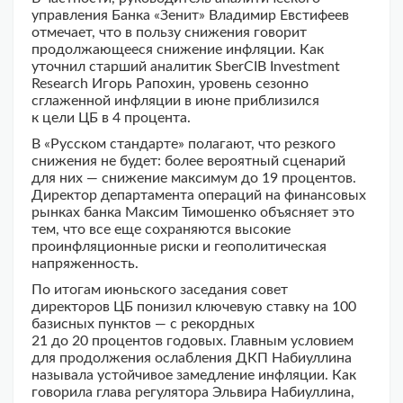
управления Банка «Зенит» Владимир Евстифеев
отмечает, что в пользу снижения говорит
продолжающееся снижение инфляции. Как
уточнил старший аналитик SberCIB Investment
Research Игорь Рапохин, уровень сезонно
сглаженной инфляции в июне приблизился
к цели ЦБ в 4 процента.
В «Русском стандарте» полагают, что резкого
снижения не будет: более вероятный сценарий
для них — снижение максимум до 19 процентов.
Директор департамента операций на финансовых
рынках банка Максим Тимошенко объясняет это
тем, что все еще сохраняются высокие
проинфляционные риски и геополитическая
напряженность.
По итогам июньского заседания совет
директоров ЦБ понизил ключевую ставку на 100
базисных пунктов — с рекордных
21 до 20 процентов годовых. Главным условием
для продолжения ослабления ДКП Набиуллина
называла устойчивое замедление инфляции. Как
говорила глава регулятора Эльвира Набиуллина,