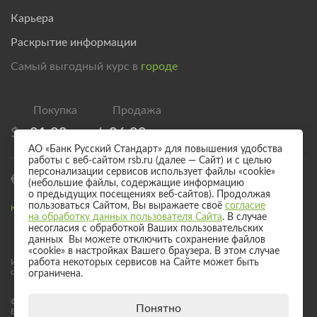
Карьера
Раскрытие информации
Самый выгодный курс в
городе
$
81,00
/
86,00
АО «Банк Русский Стандарт» для повышения удобства
работы с веб-сайтом rsb.ru (далее — Сайт) и с целью
персонализации сервисов использует файлы «cookie»
€
93,00
/
98,00
(небольшие файлы, содержащие информацию
о предыдущих посещениях веб-сайтов). Продолжая
пользоваться Сайтом, Вы выражаете своё
согласие
Курс валют для безналичного обмена
на обработку данных пользователя Сайта
. В случае
несогласия с обработкой Ваших пользовательских
данных Вы можете отключить сохранение файлов
«cookie» в настройках Вашего браузера. В этом случае
Информация о процентных ставках по договорам банковского вклада
работа некоторых сервисов на Сайте может быть
с физическими лицами
ограничена.
© 2017 - 2026 АО «Банк Русский Стандарт». Универсальная лицензия
Понятно
Банка России № 2289 выдана бессрочно 04 сентября 2024 года.