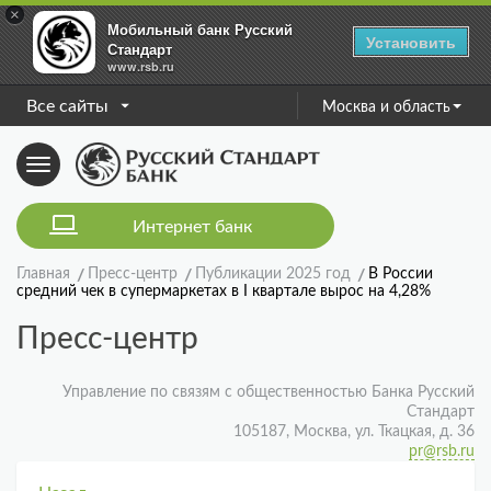
×
Мобильный банк Русский
Установить
Стандарт
www.rsb.ru
Все сайты
Москва и область
Toggle
navigation
Интернет банк
Главная
Пресс-центр
Публикации 2025 год
В России
средний чек в супермаркетах в I квартале вырос на 4,28%
Пресс-центр
Управление по связям с общественностью Банка Русский
Стандарт
105187, Москва, ул. Ткацкая, д. 36
pr@rsb.ru