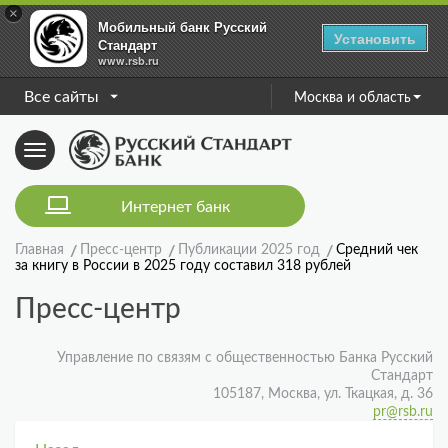
×
Мобильный банк Русский
Установить
Стандарт
www.rsb.ru
Все сайты
Москва и область
Toggle
navigation
Интернет банк
Главная
Пресс-центр
Публикации 2025 год
Средний чек
за книгу в России в 2025 году составил 318 рублей
Пресс-центр
Управление по связям с общественностью Банка Русский
Стандарт
105187, Москва, ул. Ткацкая, д. 36
pr@rsb.ru