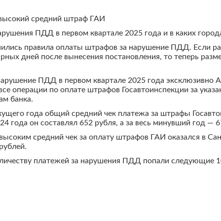
й высокий средний штраф ГАИ
арушения ПДД в первом квартале 2025 года и в каких горо
енились правила оплаты штрафов за нарушение ПДД. Если р
арных дней после вынесения постановления, то теперь разм
нарушение ПДД в первом квартале 2025 года эксклюзивно Авт
все операции по оплате штрафов Госавтоинспекции за указ
ам банка.
екущего года общий средний чек платежа за штрафы Госавто
24 года он составлял 652 рубля, а за весь минувший год — 6
высоким средний чек за оплату штрафов ГАИ оказался в Са
рублей.
оличеству платежей за нарушения ПДД попали следующие 1