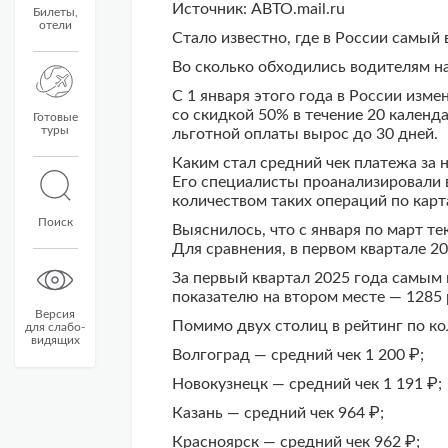
Источник: АВТО.mail.ru
Билеты,
отели
Стало известно, где в России самы
Во сколько обходились водителям н
С 1 января этого года в России изм
со скидкой 50% в течение 20 календ
Готовые
туры
льготной оплаты вырос до 30 дней.
Каким стал средний чек платежа за 
Его специалисты проанализировали 
количеством таких операций по карт
Поиск
Выяснилось, что с января по март т
Для сравнения, в первом квартале 20
За первый квартал 2025 года самым 
показателю на втором месте — 1285 
Версия
Помимо двух столиц в рейтинг по к
для слабо-
видящих
Волгоград — средний чек 1 200 ₽;
Новокузнецк — средний чек 1 191 ₽;
Казань — средний чек 964 ₽;
Красноярск — средний чек 962 ₽;