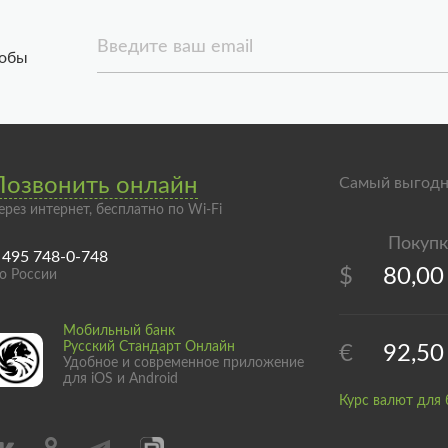
Введите ваш email
тобы
Позвонить онлайн
Самый выгодн
ерез интернет, бесплатно по Wi-Fi
 495 748-0-748
$
80,00
о России
Мобильный банк
Русский Стандарт Онлайн
€
92,50
Удобное и современное приложение
для iOS и Android
Курс валют для 