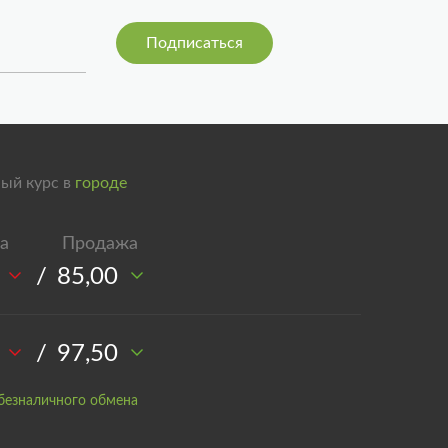
ый курс в
городе
/
85,00
/
97,50
безналичного обмена