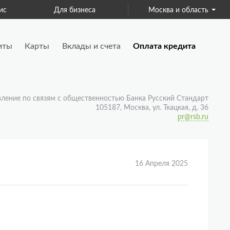
ис
Для бизнеса
Москва и область
Страхование
иты
Карты
Вклады и счета
Оплата кредита
вление по связям с общественностью Банка Русский Стандарт
105187, Москва, ул. Ткацкая, д. 36
pr@rsb.ru
16 Апреля 2025