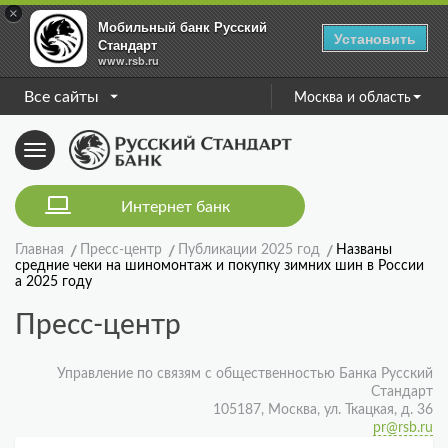
×
Мобильный банк Русский
Установить
Стандарт
www.rsb.ru
Все сайты
Москва и область
Toggle
navigation
Интернет банк
Главная
Пресс-центр
Публикации 2025 год
Названы
средние чеки на шиномонтаж и покупку зимних шин в России
а 2025 году
Пресс-центр
Управление по связям с общественностью Банка Русский
Стандарт
105187, Москва, ул. Ткацкая, д. 36
pr@rsb.ru