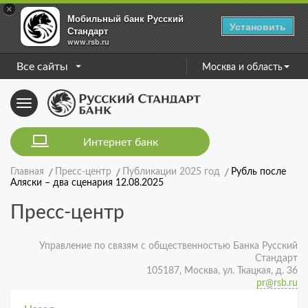
×
Мобильный банк Русский
Установить
Стандарт
www.rsb.ru
Все сайты
Москва и область
Toggle
navigation
Интернет банк
Главная
Пресс-центр
Публикации 2025 год
Рубль после
Аляски – два сценария 12.08.2025
Пресс-центр
Управление по связям с общественностью Банка Русский
Стандарт
105187, Москва, ул. Ткацкая, д. 36
pr@rsb.ru