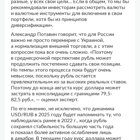
разные, у всех свои цели... Если в общем, то мы бы
рекомендовали инвесторам рассмотреть валюты
и валютные инструменты для включения в свои
портфели, хотя бы из принципов
диверсификации».
Александр Потавин говорит, что для России
важно не просто перемирие с Украиной,
а нормализация внешней торговли, а с этим
вопросом пока все очень сложно. «Поэтому
в среднесрочной перспективе рубль может
продолжить постепенно сдавать свои позиции.
Но темпы этого процесса пока будут очень
невысоки, поскольку рубль остается
привлекательным из-за высоких реальных ставок.
Поэтому до конца августа курс доллара может
застрять в консолидации с границами 79,5-
82,5 руб.», — оценил эксперт.
По его мнению, не исключено, что динамика
USD/RUB в 2025 году будет напоминать ту, что
наблюдалась ранее в 2022 г., когда рубль
сохранял стабильность большую часть года
и показал более активное ослабление лишь
в декабре. В текущем году курс доллара может