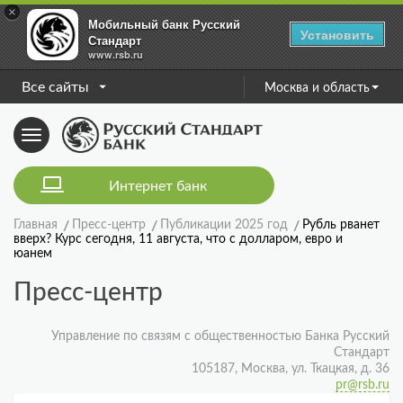
×
Мобильный банк Русский
Установить
Стандарт
www.rsb.ru
Все сайты
Москва и область
Toggle
navigation
Интернет банк
Главная
Пресс-центр
Публикации 2025 год
Рубль рванет
вверх? Курс сегодня, 11 августа, что с долларом, евро и
юанем
Пресс-центр
Управление по связям с общественностью Банка Русский
Стандарт
105187, Москва, ул. Ткацкая, д. 36
pr@rsb.ru