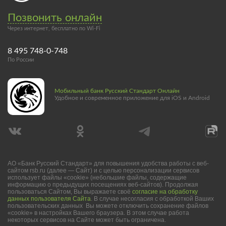
Позвонить онлайн
Через интернет, бесплатно по Wi-Fi
8 495 748-0-748
По России
Мобильный банк Русский Стандарт Онлайн
Удобное и современное приложение для iOS и Android
АО «Банк Русский Стандарт» для повышения удобства работы с веб-
сайтом rsb.ru (далее — Сайт) и с целью персонализации сервисов
использует файлы «cookie» (небольшие файлы, содержащие
информацию о предыдущих посещениях веб-сайтов). Продолжая
пользоваться Сайтом, Вы выражаете своё
согласие на обработку
данных пользователя Сайта
. В случае несогласия с обработкой Ваших
пользовательских данных Вы можете отключить сохранение файлов
«cookie» в настройках Вашего браузера. В этом случае работа
некоторых сервисов на Сайте может быть ограничена.