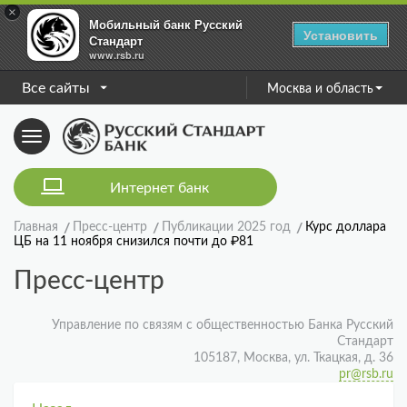
×
Мобильный банк Русский
Установить
Стандарт
www.rsb.ru
Все сайты
Москва и область
Toggle
navigation
Интернет банк
Главная
Пресс-центр
Публикации 2025 год
Курс доллара
ЦБ на 11 ноября снизился почти до ₽81
Пресс-центр
Управление по связям с общественностью Банка Русский
Стандарт
105187, Москва, ул. Ткацкая, д. 36
pr@rsb.ru