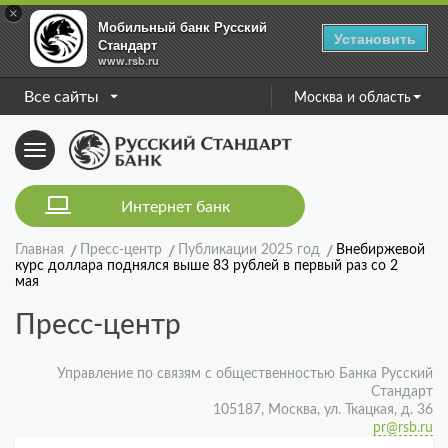
×
Мобильный банк Русский
Установить
Стандарт
www.rsb.ru
Все сайты
Москва и область
Toggle
navigation
Интернет банк
Главная
Пресс-центр
Публикации 2025 год
Внебиржевой
курс доллара поднялся выше 83 рублей в первый раз со 2
мая
Пресс-центр
Управление по связям с общественностью Банка Русский
Стандарт
105187, Москва, ул. Ткацкая, д. 36
pr@rsb.ru