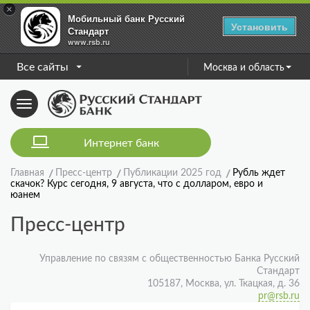
×
Мобильный банк Русский
Установить
Стандарт
www.rsb.ru
Все сайты
Москва и область
Toggle
navigation
Интернет банк
Главная
Пресс-центр
Публикации 2025 год
Рубль ждет
скачок? Курс сегодня, 9 августа, что с долларом, евро и
юанем
Пресс-центр
Управление по связям с общественностью Банка Русский
Стандарт
105187, Москва, ул. Ткацкая, д. 36
pr@rsb.ru