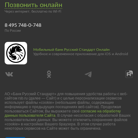
Позвонить онлайн
Через интернет, бесплатно по Wi-Fi
8 495 748-0-748
По России
Мобильный банк Русский Стандарт Онлайн
Удобное и современное приложение для iOS и Android
АО «Банк Русский Стандарт» для повышения удобства работы с веб-
сайтом rsb.ru (далее — Сайт) и с целью персонализации сервисов
использует файлы «cookie» (небольшие файлы, содержащие
информацию о предыдущих посещениях веб-сайтов). Продолжая
пользоваться Сайтом, Вы выражаете своё
согласие на обработку
данных пользователя Сайта
. В случае несогласия с обработкой Ваших
пользовательских данных Вы можете отключить сохранение файлов
«cookie» в настройках Вашего браузера. В этом случае работа
некоторых сервисов на Сайте может быть ограничена.