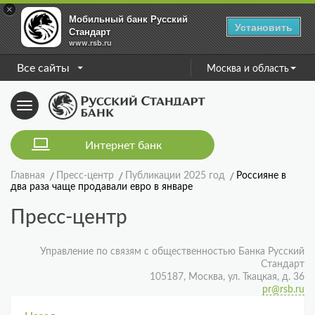
×
Мобильный банк Русский
Установить
Стандарт
www.rsb.ru
Все сайты
Москва и область
Toggle
navigation
Интернет банк
Главная
Пресс-центр
Публикации 2025 год
Россияне в
два раза чаще продавали евро в январе
Пресс-центр
Управление по связям с общественностью Банка Русский
Стандарт
105187, Москва, ул. Ткацкая, д. 36
pr@rsb.ru