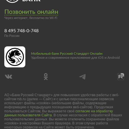
Позвонить онлайн
Через интернет, бесплатно по Wi-Fi
8 495 748-0-748
По России
Мобильный банк Русский Стандарт Онлайн
Удобное и современное приложение для iOS и Android
АО «Банк Русский Стандарт» для повышения удобства работы с веб-
сайтом rsb.ru (далее — Сайт) и с целью персонализации сервисов
использует файлы «cookie» (небольшие файлы, содержащие
информацию о предыдущих посещениях веб-сайтов). Продолжая
пользоваться Сайтом, Вы выражаете своё
согласие на обработку
данных пользователя Сайта
. В случае несогласия с обработкой Ваших
пользовательских данных Вы можете отключить сохранение файлов
«cookie» в настройках Вашего браузера. В этом случае работа
некоторых сервисов на Сайте может быть ограничена.