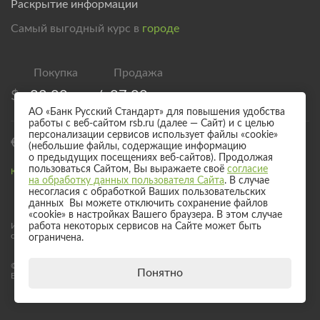
Раскрытие информации
Самый выгодный курс в
городе
$
82,00
/
87,00
АО «Банк Русский Стандарт» для повышения удобства
работы с веб-сайтом rsb.ru (далее — Сайт) и с целью
персонализации сервисов использует файлы «cookie»
€
94,00
/
99,00
(небольшие файлы, содержащие информацию
о предыдущих посещениях веб-сайтов). Продолжая
пользоваться Сайтом, Вы выражаете своё
согласие
Курс валют для безналичного обмена
на обработку данных пользователя Сайта
. В случае
несогласия с обработкой Ваших пользовательских
данных Вы можете отключить сохранение файлов
«cookie» в настройках Вашего браузера. В этом случае
Информация о процентных ставках по договорам банковского вклада
работа некоторых сервисов на Сайте может быть
с физическими лицами
ограничена.
© 2017 - 2026 АО «Банк Русский Стандарт». Универсальная лицензия
Понятно
Банка России № 2289 выдана бессрочно 04 сентября 2024 года.