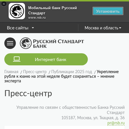
×
Мобильный банк Русский
Установить
Стандарт
www.rsb.ru
Все сайты
Москва и область
Toggle
navigation
Интернет банк
Главная
Пресс-центр
Публикации 2025 год
Укрепление
рубля к юаню на этой неделе будет сохраняться – мнение
эксперта
Пресс-центр
Управление по связям с общественностью Банка Русский
Стандарт
105187, Москва, ул. Ткацкая, д. 36
pr@rsb.ru