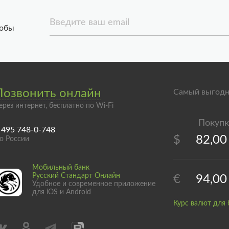
Введите ваш email
тобы
Позвонить онлайн
Самый выгодн
ерез интернет, бесплатно по Wi-Fi
 495 748-0-748
$
82,00
о России
Мобильный банк
Русский Стандарт Онлайн
€
94,00
Удобное и современное приложение
для iOS и Android
Курс валют для 