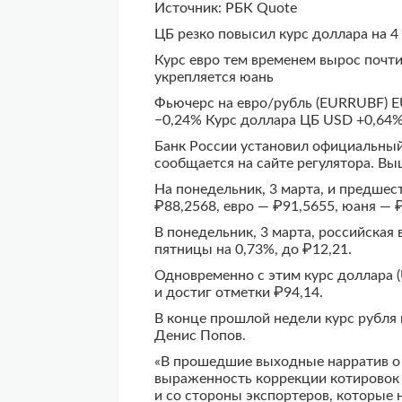
Источник: РБК Quote
ЦБ резко повысил курс доллара на 4
Курс евро тем временем вырос почт
укрепляется юань
Фьючерс на евро/рубль (EURRUBF) 
−0,24% Курс доллара ЦБ USD +0,64%
Банк России установил официальный 
сообщается на сайте регулятора. Вы
На понедельник, 3 марта, и предш
₽88,2568, евро — ₽91,5655, юаня — ₽
В понедельник, 3 марта, российская
пятницы на 0,73%, до ₽12,21.
Одновременно с этим курс доллара (
и достиг отметки ₽94,14.
В конце прошлой недели курс рубля
Денис Попов.
«В прошедшие выходные нарратив о 
выраженность коррекции котировок 
и со стороны экспортеров, которые 