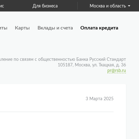
ис
Для бизнеса
Москва и область
Страхование
иты
Карты
Вклады и счета
Оплата кредита
вление по связям с общественностью Банка Русский Стандарт
105187, Москва, ул. Ткацкая, д. 36
pr@rsb.ru
3 Марта 2025