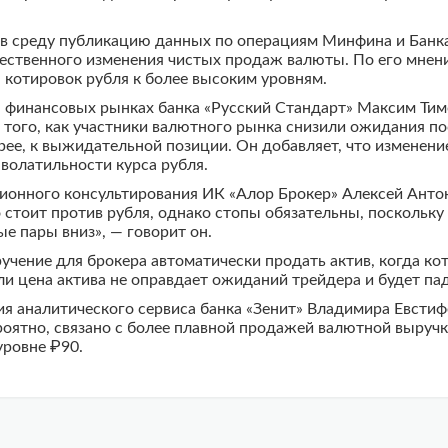
 в среду публикацию данных по операциям Минфина и Банк
ественного изменения чистых продаж валюты. По его мнен
 котировок рубля к более высоким уровням.
 финансовых рынках банка «Русский Стандарт» Максим Тим
 того, как участники валютного рынка снизили ожидания по
рее, к выжидательной позиции. Он добавляет, что изменен
волатильности курса рубля.
ионного консультирования ИК «Алор Брокер» Алексей Ант
о стоит против рубля, однако стопы обязательны, поскольк
е пары вниз», — говорит он.
ручение для брокера автоматически продать актив, когда ко
ли цена актива не оправдает ожиданий трейдера и будет пад
 аналитического сервиса банка «Зенит» Владимира Евстифе
роятно, связано с более плавной продажей валютной выручк
уровне ₽90.