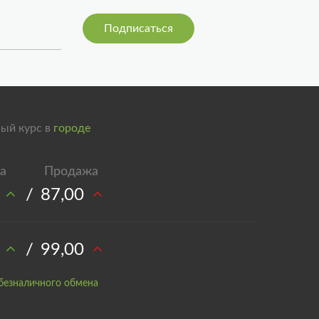
ый курс в
городе
/
87,00
/
99,00
безналичного обмена