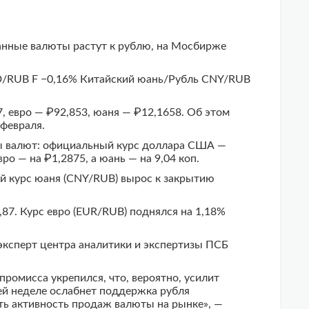
анные валюты растут к рублю, на Мосбирже
D/RUB F −0,16% Китайский юань/Рубль CNY/RUB
, евро — ₽92,853, юаня — ₽12,1658. Об этом
 февраля.
ы валют: официальный курс доллара США —
ро — на ₽1,2875, а юань — на 9,04 коп.
ой курс юаня (CNY/RUB) вырос к закрытию
87. Курс евро (EUR/RUB) поднялся на 1,18%
эксперт центра аналитики и экспертизы ПСБ
омисса укрепился, что, вероятно, усилит
ей неделе ослабнет поддержка рубля
ить активность продаж валюты на рынке», —