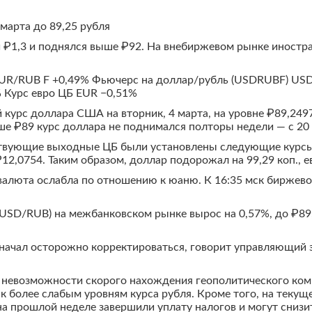
 марта до 89,25 рубля
и ₽1,3 и поднялся выше ₽92. На внебиржевом рынке иностр
EUR/RUB F +0,49% Фьючерс на доллар/рубль (USDRUBF) US
 Курс евро ЦБ EUR −0,51%
курс доллара США на вторник, 4 марта, на уровне ₽89,2497
ше ₽89 курс доллара не поднимался полторы недели — с 20
ествующие выходные ЦБ были установлены следующие курс
12,0754. Таким образом, доллар подорожал на 99,29 коп., ев
 валюта ослабла по отношению к юаню. К 16:35 мск биржев
USD/RUB) на межбанковском рынке вырос на 0,57%, до ₽89,
 начал осторожно корректироваться, говорит управляющий 
невозможности скорого нахождения геополитического компр
к более слабым уровням курса рубля. Кроме того, на текущ
на прошлой неделе завершили уплату налогов и могут сниз