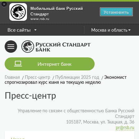
×
Мобильный банк Русский
Установить
Стандарт
www.rsb.ru
Все сайты
Москва и область
Toggle
navigation
Интернет банк
Главная
Пресс-центр
Публикации 2025 год
Экономист
спрогнозировал курс юаня на текущую неделю
Пресс-центр
Управление по связям с общественностью Банка Русский
Стандарт
105187, Москва, ул. Ткацкая, д. 36
pr@rsb.ru