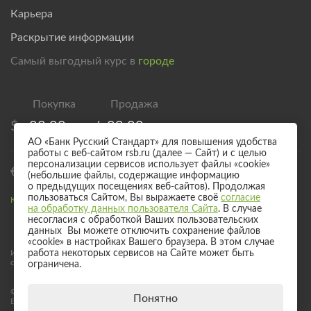
Карьера
Раскрытие информации
Самый выгодный курс в
городе
$
83,00
/
89,00
АО «Банк Русский Стандарт» для повышения удобства
работы с веб-сайтом rsb.ru (далее — Сайт) и с целью
персонализации сервисов использует файлы «cookie»
€
95,00
/
101,00
(небольшие файлы, содержащие информацию
о предыдущих посещениях веб-сайтов). Продолжая
пользоваться Сайтом, Вы выражаете своё
согласие
Курс валют для безналичного обмена
на обработку данных пользователя Сайта
. В случае
несогласия с обработкой Ваших пользовательских
данных Вы можете отключить сохранение файлов
«cookie» в настройках Вашего браузера. В этом случае
Информация о процентных ставках по договорам банковского вклада
работа некоторых сервисов на Сайте может быть
с физическими лицами
ограничена.
© 2017 - 2026 АО «Банк Русский Стандарт». Универсальная лицензия
Понятно
Банка России № 2289 выдана бессрочно 04 сентября 2024 года.