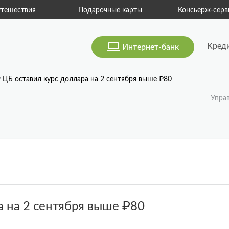
тешествия
Подарочные карты
Консьерж-серв
Кред
Интернет-банк
ЦБ оставил курс доллара на 2 сентября выше ₽80
Упра
а на 2 сентября выше ₽80