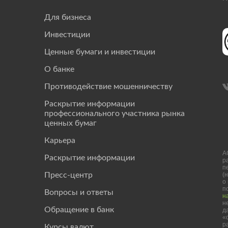
Для бизнеса
Инвестиции
Ценные бумаги и инвестиции
О банке
Противодействие мошенничеству
Раскрытие информации
профессионального участника рынка
ценных бумаг
Карьера
А
Раскрытие информации
р
п
(
Пресс-центр
о
п
Вопросы и ответы
н
н
Обращение в банк
д
«
р
Курсы валют