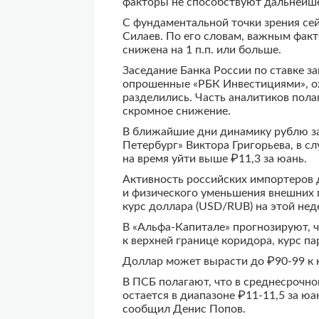
факторы не способствуют дальнейше
С фундаментальной точки зрения се
Силаев. По его словам, важным факт
снижена на 1 п.п. или больше.
Заседание Банка России по ставке за
опрошенные «РБК Инвестициями», ож
разделились. Часть аналитиков пола
скромное снижение.
В ближайшие дни динамику рублю за
Петербург» Виктора Григорьева, в 
на время уйти выше ₽11,3 за юань.
Активность российских импортеров д
и физического уменьшения внешних п
курс доллара (USD/RUB) на этой нед
В «Альфа-Капитале» прогнозируют, ч
к верхней границе коридора, курс па
Доллар может вырасти до ₽90-99 к 
В ПСБ полагают, что в среднесрочн
остается в диапазоне ₽11-11,5 за юа
сообщил Денис Попов.