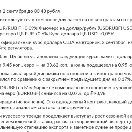
 2 сентября до 80,43 рубля
используются в том числе для расчетов по контрактам на 
EUR/RUB F −0,09% Фьючерс на доллар/рубль (USDRUBF) US
рс евро ЦБ EUR +0,6% Курс доллара ЦБ USD +0,05%
официальный курс доллара США на вторник, 2 сентября, на
йте регулятора.
ября, ЦБ были установлены следующие курсы валют: доллар 
,45 коп., евро — на 33,62 коп., а юань подешевел на 0,95 к
е показывал яркой динамики по отношению к иностранным ва
ился по сравнению с закрытием предыдущего дня на 0,17%,
DRUBF) на Мосбирже не изменился по отношению к уровню
а евро (EURRUBF) снизился на 0,07%, до ₽93,98.
ирации (исполнения). Это однодневный контракт, каждый де
ляется аналогом спотового инструмента.
курсового тренда продолжает выступать рост сезонной ак
ением ключевой ставки, рассказал управляющий эксперт це
льнейшую стагнацию экспорта и заметное сужение профицит