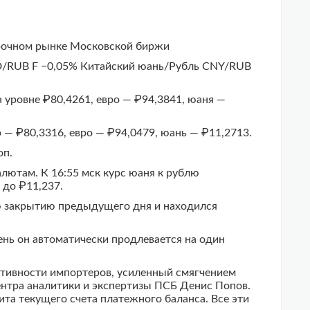
срочном рынке Московской биржи
D/RUB F −0,05% Китайский юань/Рубль CNY/RUB
 уровне ₽80,4261, евро — ₽94,3841, юаня —
— ₽80,3316, евро — ₽94,0479, юань — ₽11,2713.
оп.
лютам. К 16:55 мск курс юаня к рублю
 до ₽11,237.
 закрытию предыдущего дня и находился
нь он автоматически продлевается на один
тивности импортеров, усиленный смягчением
нтра аналитики и экспертизы ПСБ Денис Попов.
а текущего счета платежного баланса. Все эти