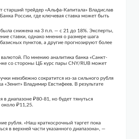
ет старший трейдер «Альфа-Капитала» Владислав
Банка России, где ключевая ставка может быть
была снижена на 3 п.п. — с 21 до 18%. Эксперты,
ие ставки, однако мнения о размере шага
базисных пунктов, а другие прогнозируют более
 валютой. По мнению аналитика банка «Санкт-
ынке со стороны ЦБ курс пары CNY/RUB может
учки неизбежно сократится из-за сильного рубля
а «Зенит» Владимир Евстифеев. В результате
 в диапазоне ₽80-81, но будет тянуться
 около ₽11,25.
ие рубля. «Наш краткосрочный таргет пока
ься в верхней части указанного диапазона», —