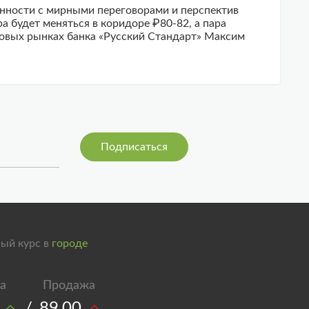
енности с мирными переговорами и перспектив
 будет меняться в коридоре ₽80-82, а пара
совых рынках банка «Русский Стандарт» Максим
ый курс в
городе
/
89,00