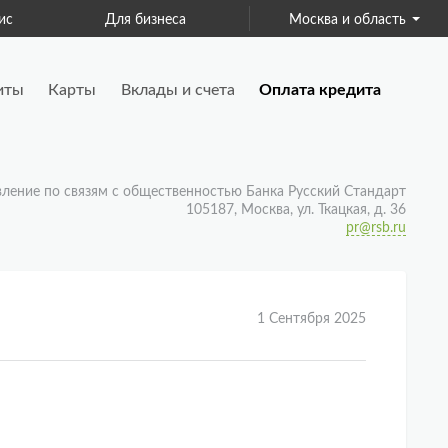
ис
Для бизнеса
Москва и область
Страхование
иты
Карты
Вклады и счета
Оплата кредита
вление по связям с общественностью Банка Русский Стандарт
105187, Москва, ул. Ткацкая, д. 36
pr@rsb.ru
1 Сентября 2025