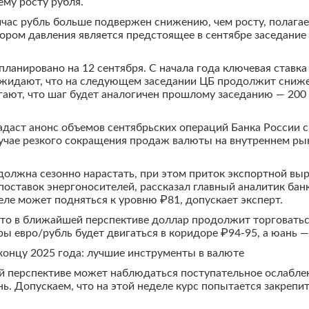
му росту рубля.
йчас рубль больше подвержен снижению, чем росту, полага
ором давления является предстоящее в сентябре заседание 
планировано на 12 сентября. С начала года ключевая ставка 
идают, что на следующем заседании ЦБ продолжит снижен
гают, что шаг будет аналогичен прошлому заседанию — 200 
даст анонс объемов сентябрьских операций Банка России с
случае резкого сокращения продаж валюты на внутреннем р
олжна сезонно нарастать, при этом приток экспортной выр
оставок энергоносителей, рассказал главный аналитик банк
еле может подняться к уровню ₽81, допускает эксперт.
то в ближайшей перспективе доллар продолжит торговаться
ры евро/рубль будет двигаться в коридоре ₽94-95, а юань —
концу 2025 года: лучшие инструменты в валюте
ой перспективе может наблюдаться поступательное ослаблен
нь. Допускаем, что на этой неделе курс попытается закрепит