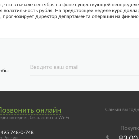
т, что в начале сентября на фоне существующей неопредел
волатильность рубля. На предстоящей неделе курс доллара
5, прогнозирует директор департамента операций на финан
Введите ваш email
тобы
Позвонить онлайн
Самый выгодн
ерез интернет, бесплатно по Wi-Fi
 495 748-0-748
$
83,00
о России