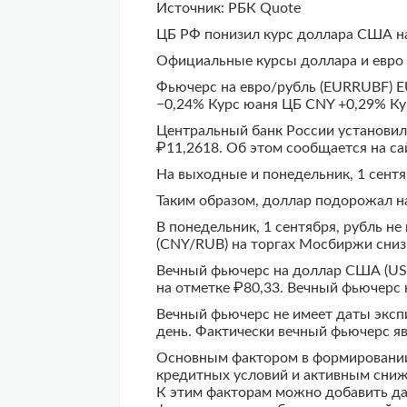
Источник: РБК Quote
ЦБ РФ понизил курс доллара США на
Официальные курсы доллара и евро 
Фьючерс на евро/рубль (EURRUBF) 
−0,24% Курс юаня ЦБ CNY +0,29% Ку
Центральный банк России установил 
₽11,2618. Об этом сообщается на са
На выходные и понедельник, 1 сент
Таким образом, доллар подорожал на 9
В понедельник, 1 сентября, рубль н
(CNY/RUB) на торгах Мосбиржи сниз
Вечный фьючерс на доллар США (US
на отметке ₽80,33. Вечный фьючерс н
Вечный фьючерс не имеет даты эксп
день. Фактически вечный фьючерс яв
Основным фактором в формировании 
кредитных условий и активным сниж
К этим факторам можно добавить да