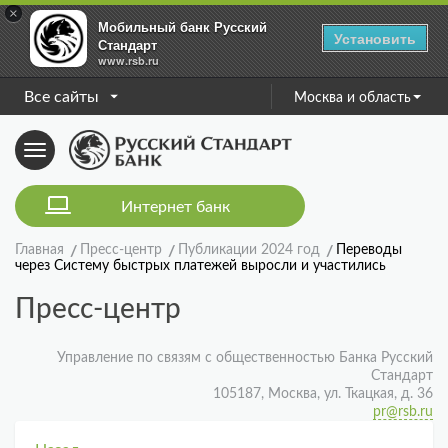
×
Мобильный банк Русский
Установить
Стандарт
www.rsb.ru
Все сайты
Москва и область
Toggle
navigation
Интернет банк
Главная
Пресс-центр
Публикации 2024 год
Переводы
через Систему быстрых платежей выросли и участились
Пресс-центр
Управление по связям с общественностью Банка Русский
Стандарт
105187, Москва, ул. Ткацкая, д. 36
pr@rsb.ru