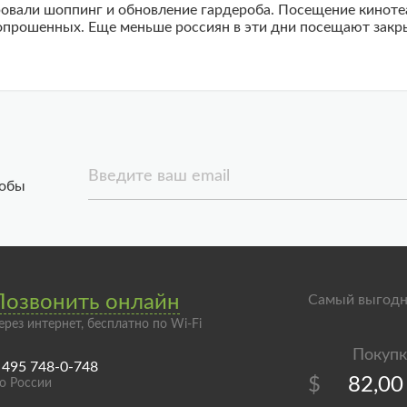
вали шоппинг и обновление гардероба. Посещение кинотеат
опрошенных. Еще меньше россиян в эти дни посещают закр
Введите ваш email
тобы
Позвонить онлайн
Самый выгодн
ерез интернет, бесплатно по Wi-Fi
 495 748-0-748
$
82,00
о России