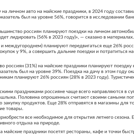
на личном авто на майские праздники, в 2024 году составил
оказатель был на уровне 56%, говорится в исследовании бан
ьшинство россиян планируют поездки на личном автомобил
дет лидировать (56% в 2023 году)», — сказано в материалах.
м и междугороднем) планируют передвигаться еще 26% росс
купок у 9%, а совершить дальние поездки и потратиться н
во россиян (31%) на майские праздники планируют поездк
азатель был на уровне 39%. Поездка на дачу в этом году ок
никам планируют 26% россиян (28% в 2023 году). Туристич
скими праздниками россияне чаще всего направляются в су
ашлыка. Половина опрошенных считают своими самыми поп
 закупку продуктов. Еще 28% отправятся в магазины для т
ие товары.
 приобрести все необходимое для открытия летнего сезона
ивного отдыха на природе.
на майские праздники посетят рестораны, кафе и точки быст