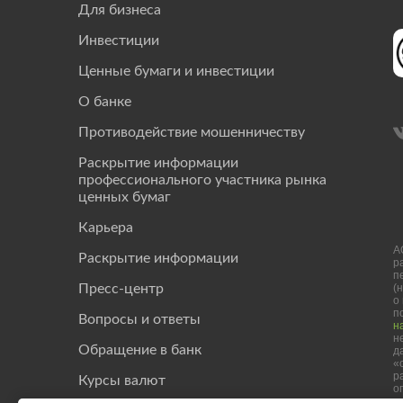
Для бизнеса
Инвестиции
Ценные бумаги и инвестиции
О банке
Противодействие мошенничеству
Раскрытие информации
профессионального участника рынка
ценных бумаг
Карьера
А
Раскрытие информации
р
п
(
Пресс-центр
о
п
Вопросы и ответы
н
н
Обращение в банк
д
«
р
Курсы валют
о