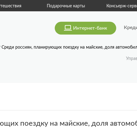
тешествия
Подарочные карты
Консьерж-серв
Кред
Интернет-банк
Среди россиян, планирующих поездку на майские, доля автомобил
Упра
ющих поездку на майские, доля автомо