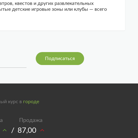
ров, квестов и других развлекательных
ытые детские игровые зоны или клубы — всего
ый курс в
городе
/
87,00