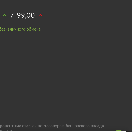
/
99,00
безналичного обмена
роцентных ставках по договорам банковского вклада
лицами