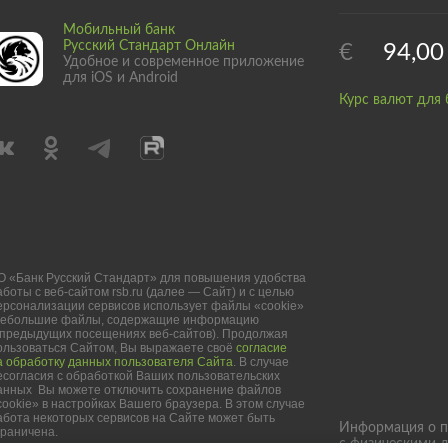
Мобильный банк
Русский Стандарт Онлайн
€
94,00
Удобное и современное приложение
для iOS и Android
Курс валют для 
О «Банк Русский Стандарт» для повышения удобства
аботы с веб-сайтом rsb.ru (далее — Сайт) и с целью
ерсонализации сервисов использует файлы «cookie»
небольшие файлы, содержащие информацию
 предыдущих посещениях веб-сайтов). Продолжая
ользоваться Сайтом, Вы выражаете своё
согласие
а обработку данных пользователя Сайта
. В случае
есогласия с обработкой Ваших пользовательских
анных Вы можете отключить сохранение файлов
cookie» в настройках Вашего браузера. В этом случае
абота некоторых сервисов на Сайте может быть
Информация о п
граничена.
с физическими 