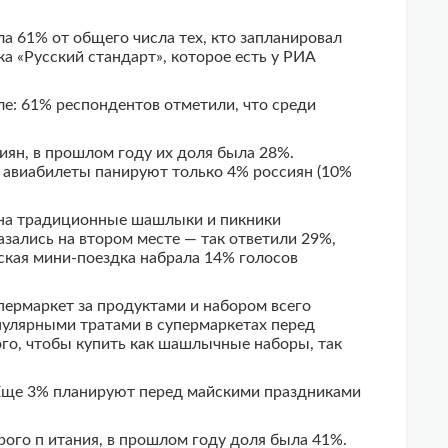
а 61% от общего числа тех, кто запланировал
ка «Русский стандарт», которое есть у РИА
е: 61% респондентов отметили, что среди
иян, в прошлом году их доля была 28%.
а авиабилеты панируют только 4% россиян (10%
у на традиционные шашлыки и пикники
азались на втором месте — так ответили 29%,
еская мини-поездка набрала 14% голосов
пермаркет за продуктами и набором всего
улярными тратами в супермаркетах перед
ого, чтобы купить как шашлычные наборы, так
. Еще 3% планируют перед майскими праздниками
рого п итания, в прошлом году доля была 41%.