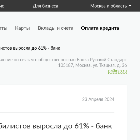
ис
Для бизнеса
Москва и область
Страхование
иты
Карты
Вклады и счета
Оплата кредита
истов выросла до 61% - банк
вление по связям с общественностью Банка Русский Стандарт
105187, Москва, ул. Ткацкая, д. 36
pr@rsb.ru
23 Апреля 2024
билистов выросла до 61% - банк