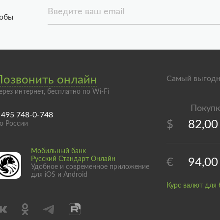
Введите ваш email
тобы
Позвонить онлайн
Самый выгодн
ерез интернет, бесплатно по Wi-Fi
 495 748-0-748
$
82,00
о России
Мобильный банк
Русский Стандарт Онлайн
€
94,00
Удобное и современное приложение
для iOS и Android
Курс валют для 