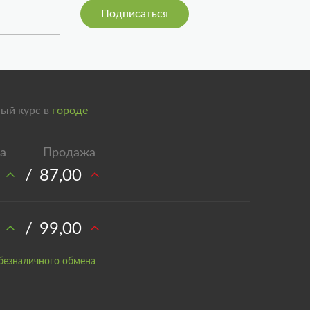
ый курс в
городе
/
87,00
/
99,00
безналичного обмена