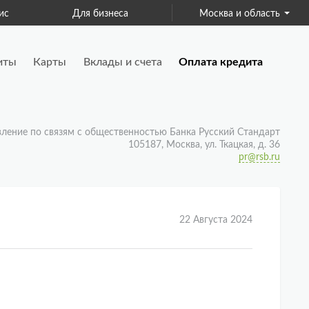
ис
Для бизнеса
Москва и область
Страхование
иты
Карты
Вклады и счета
Оплата кредита
вление по связям с общественностью Банка Русский Стандарт
105187, Москва, ул. Ткацкая, д. 36
pr@rsb.ru
22 Августа 2024