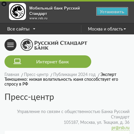
×
Мобильный банк Русский
Установить
Стандарт
www.rsb.ru
Все сайты
Москва и область
Toggle
navigation
Интернет банк
Главная
Пресс-центр
Публикации 2024 год
Эксперт
Тимошенко: низкая волатильность юаня способствует его
спросу в РФ
Пресс-центр
Управление по связям с общественностью Банка Русский
Стандарт
105187, Москва, ул. Ткацкая, д. 36
pr@rsb.ru