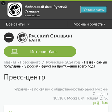
×
Мобильный банк Русский
Установить
Стандарт
www.rsb.ru
Все сайты
Москва и область
Toggle
navigation
Интернет банк
Главная
Пресс-центр
Публикации 2024 год
Назван самый
популярный у россиян фрукт на протяжении всего года
Пресс-центр
Управление по связям с общественностью Банка Русский
Стандарт
105187, Москва, ул. Ткацкая, д. 36
pr@rsb.ru