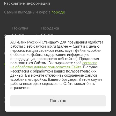
Раскрытие информации
Самый выгодный курс в
городе
$
83,00
/
89,00
АО «Банк Русский Стандарт» для повышения удобства
работы с веб-сайтом rsb.ru (далее — Сайт) и с целью
персонализации сервисов использует файлы «cookie»
€
95,00
/
101,00
(небольшие файлы, содержащие информацию
о предыдущих посещениях веб-сайтов). Продолжая
пользоваться Сайтом, Вы выражаете своё
согласие
Курс валют для безналичного обмена
на обработку данных пользователя Сайта
. В случае
несогласия с обработкой Ваших пользовательских
данных Вы можете отключить сохранение файлов
«cookie» в настройках Вашего браузера. В этом случае
Информация о процентных ставках по договорам банковского вклада
работа некоторых сервисов на Сайте может быть
с физическими лицами
ограничена.
© 2017 - 2026 АО «Банк Русский Стандарт». Универсальная лицензия
Понятно
Банка России № 2289 выдана бессрочно 04 сентября 2024 года.