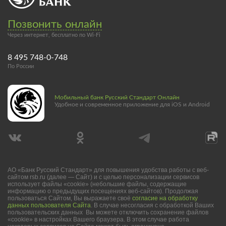
Позвонить онлайн
Через интернет, бесплатно по Wi-Fi
8 495 748-0-748
По России
Мобильный банк Русский Стандарт Онлайн
Удобное и современное приложение для iOS и Android
АО «Банк Русский Стандарт» для повышения удобства работы с веб-
сайтом rsb.ru (далее — Сайт) и с целью персонализации сервисов
использует файлы «cookie» (небольшие файлы, содержащие
информацию о предыдущих посещениях веб-сайтов). Продолжая
пользоваться Сайтом, Вы выражаете своё
согласие на обработку
данных пользователя Сайта
. В случае несогласия с обработкой Ваших
пользовательских данных Вы можете отключить сохранение файлов
«cookie» в настройках Вашего браузера. В этом случае работа