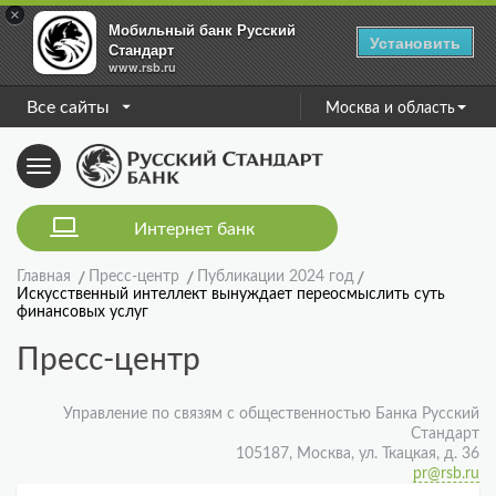
×
Мобильный банк Русский
Установить
Стандарт
www.rsb.ru
Все сайты
Москва и область
Toggle
navigation
Интернет банк
Главная
Пресс-центр
Публикации 2024 год
Искусственный интеллект вынуждает переосмыслить суть
финансовых услуг
Пресс-центр
Управление по связям с общественностью Банка Русский
Стандарт
105187, Москва, ул. Ткацкая, д. 36
pr@rsb.ru