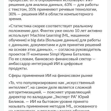
процессах. 87% опрошенных используют ИИ-
решения для анализа данных, 63% — для работы
с текстом, 35% применяют речевые технологии,
30% — решения ИИ в области компьютерного
зрения.
«Статистика скорее соответствует реальному
положению дел. Финтех уже около 10 лет активно
использует Machine Learning (ML, машинное
обучение) и big data (большие данные) для работы
с данными, документами и для принятия решений
на основе этих данных», — согласна руководитель
проектов IT-компании Simpl Ирина Баталова.
По ее словам, банковско-финансовый сектор —
амбассадор интеграций ИИ в цифровые
продукты.
Сферы применения ИИ на финансовом рынке
«То, что популяризировано как „искусственный
интеллект“, на самом деле является сложной
алгоритмизацией, — поясняет управляющий
директор по валидации „Эксперт РА“ Юрий
Беликов. — ИИ на бытовом уровне принято
называть применение методов ML, основанного