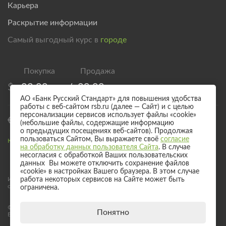
Карьера
Раскрытие информации
Самый выгодный курс в
городе
$
83,00
/
89,00
АО «Банк Русский Стандарт» для повышения удобства
работы с веб-сайтом rsb.ru (далее — Сайт) и с целью
персонализации сервисов использует файлы «cookie»
€
95,00
/
101,00
(небольшие файлы, содержащие информацию
о предыдущих посещениях веб-сайтов). Продолжая
пользоваться Сайтом, Вы выражаете своё
согласие
Курс валют для безналичного обмена
на обработку данных пользователя Сайта
. В случае
несогласия с обработкой Ваших пользовательских
данных Вы можете отключить сохранение файлов
«cookie» в настройках Вашего браузера. В этом случае
Информация о процентных ставках по договорам банковского вклада
работа некоторых сервисов на Сайте может быть
с физическими лицами
ограничена.
© 2017 - 2026 АО «Банк Русский Стандарт». Универсальная лицензия
Понятно
Банка России № 2289 выдана бессрочно 04 сентября 2024 года.