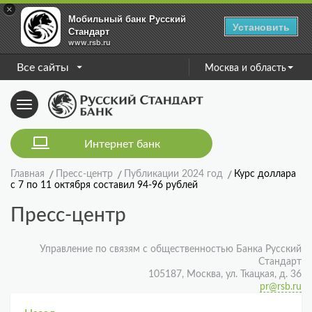
×
Мобильный банк Русский
Установить
Стандарт
www.rsb.ru
Все сайты
Москва и область
Toggle
navigation
Интернет банк
Главная
Пресс-центр
Публикации 2024 год
Курс доллара
с 7 по 11 октября составил 94-96 рублей
Пресс-центр
Управление по связям с общественностью Банка Русский
Стандарт
105187, Москва, ул. Ткацкая, д. 36
pr@rsb.ru