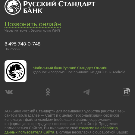
Позвонить онлайн
Через интернет, бесплатно по Wi-Fi
8 495 748-0-748
По России
Мобильный банк Русский Стандарт Онлайн
Удобное и современное приложение для iOS и Android
АО «Банк Русский Стандарт» для повышения удобства работы с веб-
сайтом rsb.ru (далее — Сайт) и с целью персонализации сервисов
использует файлы «cookie» (небольшие файлы, содержащие
информацию о предыдущих посещениях веб-сайтов). Продолжая
пользоваться Сайтом, Вы выражаете своё
согласие на обработку
данных пользователя Сайта
. В случае несогласия с обработкой Ваших