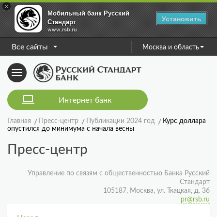
×
Мобильный банк Русский
Установить
Стандарт
www.rsb.ru
Все сайты
Москва и область
Toggle
navigation
Интернет банк
Главная
Пресс-центр
Публикации 2024 год
Курс доллара
опустился до минимума с начала весны
Пресс-центр
Управление по связям с общественностью Банка Русский
Стандарт
105187, Москва, ул. Ткацкая, д. 36
pr@rsb.ru