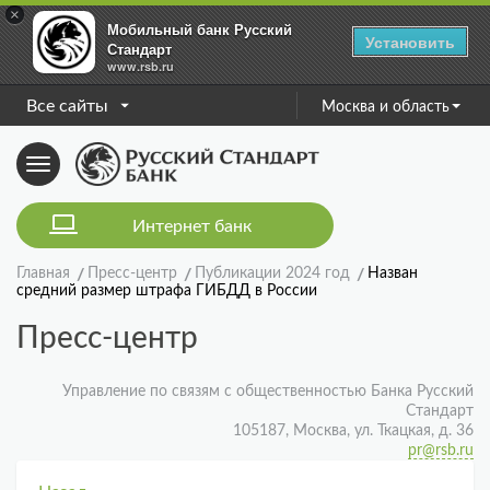
×
Мобильный банк Русский
Установить
Стандарт
www.rsb.ru
Все сайты
Москва и область
Toggle
navigation
Интернет банк
Главная
Пресс-центр
Публикации 2024 год
Назван
средний размер штрафа ГИБДД в России
Пресс-центр
Управление по связям с общественностью Банка Русский
Стандарт
105187, Москва, ул. Ткацкая, д. 36
pr@rsb.ru