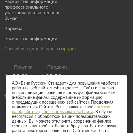
Раскрытие информации
профессионального
участника рынка ценных
бумаг
Карьера
Раскрытие информации
Самый выгодный курс в
городе
$
83,00
/
89,00
АО «Банк Русский Стандарт» для повышения удобства
работы с веб-сайтом rsb.ru (далее — Сайт) и с целью
персонализации сервисов использует файлы «cookie»
€
95,00
/
101,00
(небольшие файлы, содержащие информацию
о предыдущих посещениях веб-сайтов). Продолжая
пользоваться Сайтом, Вы выражаете своё
согласие
Курс валют для безналичного обмена
на обработку данных пользователя Сайта
. В случае
несогласия с обработкой Ваших пользовательских
данных Вы можете отключить сохранение файлов
«cookie» в настройках Вашего браузера. В этом случае
Информация о процентных ставках по договорам банковского вклада
работа некоторых сервисов на Сайте может быть