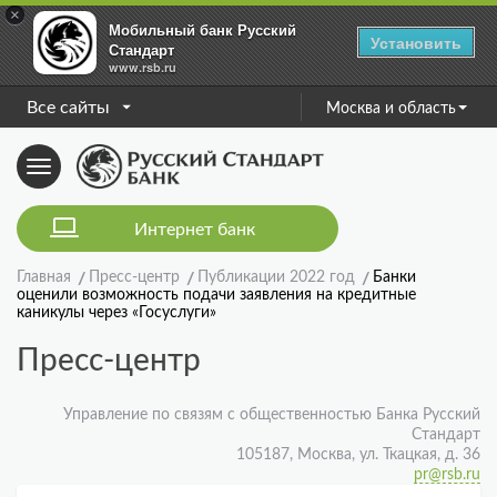
×
Мобильный банк Русский
Установить
Стандарт
www.rsb.ru
Все сайты
Москва и область
Toggle
navigation
Интернет банк
Главная
Пресс-центр
Публикации 2022 год
Банки
оценили возможность подачи заявления на кредитные
каникулы через «Госуслуги»
Пресс-центр
Управление по связям с общественностью Банка Русский
Стандарт
105187, Москва, ул. Ткацкая, д. 36
pr@rsb.ru