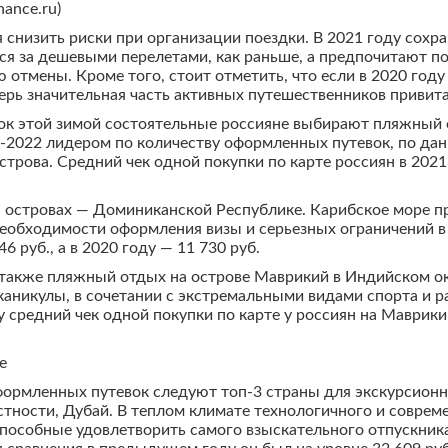
ance.ru)
я снизить риски при организации поездки. В 2021 году сохр
тся за дешевыми перелетами, как раньше, а предпочитают п
 отмены. Кроме того, стоит отметить, что если в 2020 год
ерь значительная часть активных путешественников привита
к этой зимой состоятельные россияне выбирают пляжный от
1-2022 лидером по количеству оформленных путевок, по дан
трова. Средний чек одной покупки по карте россиян в 2021 
а островах — Доминиканской Республике. Карибское море п
еобходимости оформления визы и серьезных ограничений в 
6 руб., а в 2020 году — 11 730 руб.
 также пляжный отдых на острове Маврикий в Индийском о
аникулы, в сочетании с экстремальными видами спорта и ра
у средний чек одной покупки по карте у россиян на Маврики
е
формленных путевок следуют топ-3 страны для экскурсионн
стности, Дубай. В теплом климате технологичного и совре
способные удовлетворить самого взыскательного отпускника