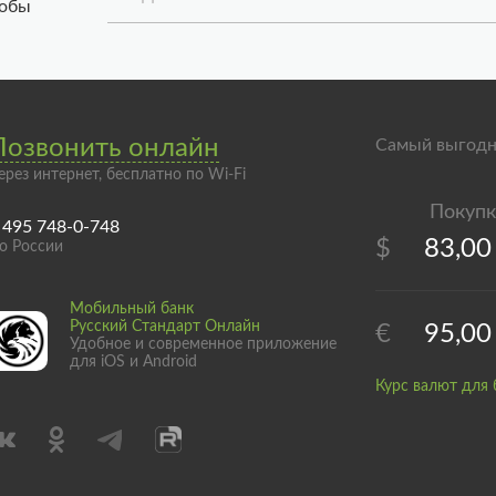
тобы
Позвонить онлайн
Самый выгодн
ерез интернет, бесплатно по Wi-Fi
 495 748-0-748
$
83,00
о России
Мобильный банк
Русский Стандарт Онлайн
€
95,00
Удобное и современное приложение
для iOS и Android
Курс валют для 