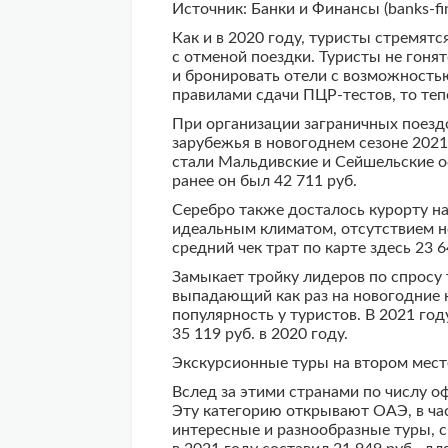
Источник: Банки и Финансы (banks-fin
Как и в 2020 году, туристы стремятс
с отменой поездки. Туристы не гоня
и бронировать отели с возможностью
правилами сдачи ПЦР-тестов, то теп
При организации заграничных поездо
зарубежья в новогоднем сезоне 202
стали Мальдивские и Сейшельские ос
ранее он был 42 711 руб.
Серебро также досталось курорту н
идеальным климатом, отсутствием н
средний чек трат по карте здесь 23 64
Замыкает тройку лидеров по спросу
выпадающий как раз на новогодние к
популярность у туристов. В 2021 год
35 119 руб. в 2020 году.
Экскурсионные туры на втором мест
Вслед за этими странами по числу о
Эту категорию открывают ОАЭ, в ча
интересные и разнообразные туры, 