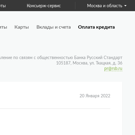
Консьерж-сервис
Для бизнеса
Москва и область
Страхо
иты
Карты
Вклады и счета
Оплата кредита
вление по связям с общественностью Банка Русский Стандарт
105187, Москва, ул. Ткацкая, д. 36
pr@rsb.ru
20 Января 2022