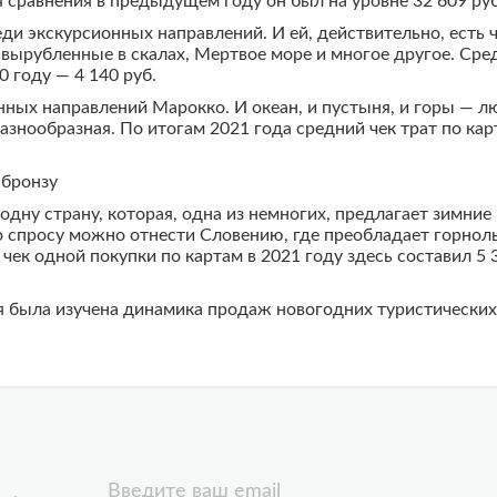
ля сравнения в предыдущем году он был на уровне 32 609 руб
ди экскурсионных направлений. И ей, действительно, есть 
 вырубленные в скалах, Мертвое море и многое другое. Сред
0 году — 4 140 руб.
ных направлений Марокко. И океан, и пустыня, и горы — л
разнообразная. По итогам 2021 года средний чек трат по кар
 бронзу
одну страну, которая, одна из немногих, предлагает зимние
 спросу можно отнести Словению, где преобладает горнол
к одной покупки по картам в 2021 году здесь составил 5 35
 была изучена динамика продаж новогодних туристических 
Введите ваш email