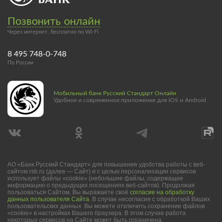
Позвонить онлайн
Через интернет, бесплатно по Wi-Fi
8 495 748-0-748
По России
Мобильный банк Русский Стандарт Онлайн
Удобное и современное приложение для iOS и Android
АО «Банк Русский Стандарт» для повышения удобства работы с веб-
сайтом rsb.ru (далее — Сайт) и с целью персонализации сервисов
использует файлы «cookie» (небольшие файлы, содержащие
информацию о предыдущих посещениях веб-сайтов). Продолжая
пользоваться Сайтом, Вы выражаете своё
согласие на обработку
данных пользователя Сайта
. В случае несогласия с обработкой Ваших
пользовательских данных Вы можете отключить сохранение файлов
«cookie» в настройках Вашего браузера. В этом случае работа
некоторых сервисов на Сайте может быть ограничена.