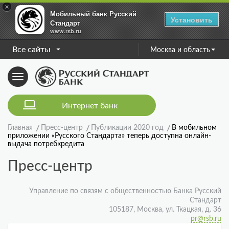
×
Мобильный банк Русский
Установить
Стандарт
www.rsb.ru
Все сайты
Москва и область
Toggle
navigation
Интернет банк
Главная
Пресс-центр
Публикации 2020 год
В мобильном
приложении «Русского Стандарта» теперь доступна онлайн-
выдача потребкредита
Пресс-центр
Управление по связям с общественностью Банка Русский
Стандарт
105187, Москва, ул. Ткацкая, д. 36
pr@rsb.ru