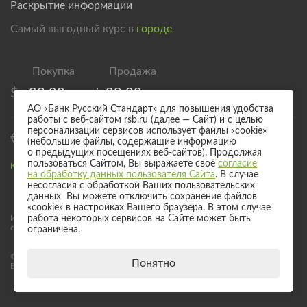
Раскрытие информации
Самый выгодный курс в
городе
$
83,00
/
89,00
АО «Банк Русский Стандарт» для повышения удобства
работы с веб-сайтом rsb.ru (далее — Сайт) и с целью
персонализации сервисов использует файлы «cookie»
€
95,00
/
101,00
(небольшие файлы, содержащие информацию
о предыдущих посещениях веб-сайтов). Продолжая
пользоваться Сайтом, Вы выражаете своё
согласие
Курс валют для безналичного обмена
на обработку данных пользователя Сайта
. В случае
несогласия с обработкой Ваших пользовательских
данных Вы можете отключить сохранение файлов
«cookie» в настройках Вашего браузера. В этом случае
Информация о процентных ставках по договорам банковского вклада
работа некоторых сервисов на Сайте может быть
с физическими лицами
ограничена.
© 2017 - 2026 АО «Банк Русский Стандарт». Универсальная лицензия
Понятно
Банка России № 2289 выдана бессрочно 04 сентября 2024 года.