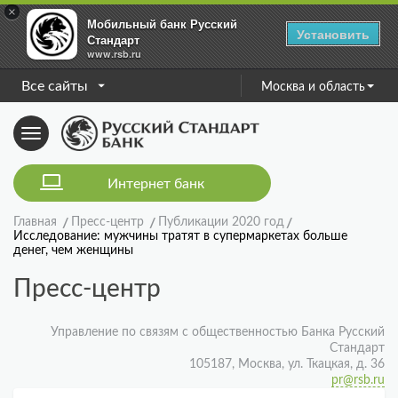
×
Мобильный банк Русский
Установить
Стандарт
www.rsb.ru
Все сайты
Москва и область
Toggle
navigation
Интернет банк
Главная
Пресс-центр
Публикации 2020 год
Исследование: мужчины тратят в супермаркетах больше
денег, чем женщины
Пресс-центр
Управление по связям с общественностью Банка Русский
Стандарт
105187, Москва, ул. Ткацкая, д. 36
pr@rsb.ru