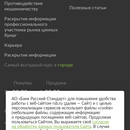
Противодействие
Полезные статьи
мошенничеству
Раскрытие информации
профессионального
участника рынка ценных
бумаг
Карьера
Раскрытие информации
Самый выгодный курс в
городе
$
80,00
/
85,00
АО «Банк Русский Стандарт» для повышения удобства
работы с веб-сайтом rsb.ru (далее — Сайт) и с целью
персонализации сервисов использует файлы «cookie»
€
92,50
/
97,50
(небольшие файлы, содержащие информацию
о предыдущих посещениях веб-сайтов). Продолжая
пользоваться Сайтом, Вы выражаете своё
согласие
Курс валют для безналичного обмена
на обработку данных пользователя Сайта
. В случае