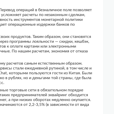
 Перевод операций в безналичное поле позволяет
 усложняет расчеты по незаконным сделкам,
вность инструментов монетарной политики
ащает операционные издержки банков по
оих продуктов. Таким образом, они становятся
ерез программы лояльности — скидки, кешбэк,
тов к оплате картами или электронными
ичные. По нашим расчетам, экономия от отказа
рму расчетов самым естественным образом.
рвисы стали ежедневной рутиной, в том числе и
Chat, которыми пользуются гости из Китая. Были
 в рублях, но и деньгами той страны, где была
сс.
пные торговые сети в обязательном порядке
я таких предпринимателей эквайринг обходится
ег, а при низких оборотах медленно окупается.
начинаются от 2,2-3,5% (в зависимости от вида