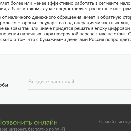
ляет более или менее эффективно работать в сегменте мало
ия, а банк в таком случае предоставляет расчетные инстру
аз от наличного денежного обращения имеет и обратную ст
роль со стороны государства над операциями частных лиц.
ие вызовы так или иначе придется решать в эпоху цифровой 
зновении наличных в краткосрочной перспективе не стоит.
кого о том, что с бумажными деньгами Россия попрощается н
Введите ваш email
тобы
Позвонить онлайн
Самый выгодн
ерез интернет, бесплатно по Wi-Fi