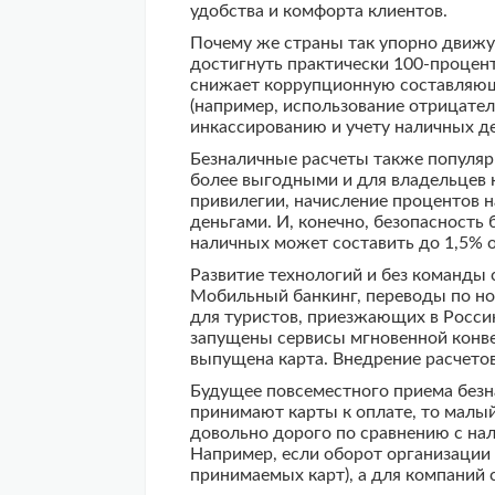
удобства и комфорта клиентов.
Почему же страны так упорно движут
достигнуть практически 100-процен
снижает коррупционную составляющ
(например, использование отрицате
инкассированию и учету наличных д
Безналичные расчеты также популяр
более выгодными и для владельцев 
привилегии, начисление процентов 
деньгами. И, конечно, безопасность
наличных может составить до 1,5% 
Развитие технологий и без команды
Мобильный банкинг, переводы по ном
для туристов, приезжающих в Россию
запущены сервисы мгновенной конвер
выпущена карта. Внедрение расчетов
Будущее повсеместного приема безна
принимают карты к оплате, то малый
довольно дорого по сравнению с нал
Например, если оборот организации 
принимаемых карт), а для компаний 