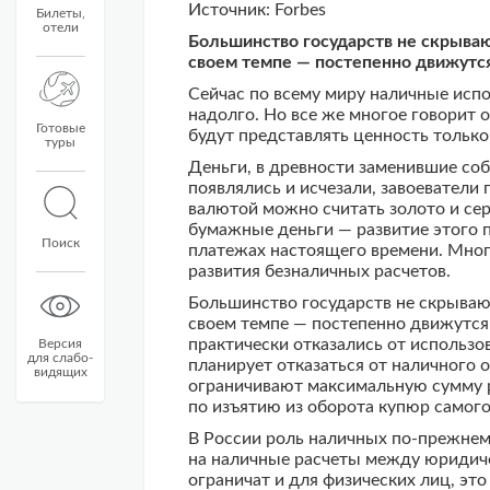
Источник: Forbes
Билеты,
отели
Большинство государств не скрываю
своем темпе — постепенно движутся
Сейчас по всему миру наличные испо
надолго. Но все же многое говорит о
Готовые
будут представлять ценность только
туры
Деньги, в древности заменившие собо
появлялись и исчезали, завоевател
валютой можно считать золото и сер
бумажные деньги — развитие этого 
Поиск
платежах настоящего времени. Много
развития безналичных расчетов.
Большинство государств не скрываю
своем темпе — постепенно движутся 
практически отказались от использо
Версия
для слабо-
планирует отказаться от наличного
видящих
ограничивают максимальную сумму р
по изъятию из оборота купюр самог
В России роль наличных по-прежнему
на наличные расчеты между юридиче
ограничат и для физических лиц, эт