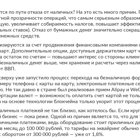
ся по пути отказа от наличных? На это есть много причин.
тной прозрачности операций, что самым серьезным образом
ую, увеличивает собираемость налогов, повышает эффекти
льных ставок). Отказ от бумажных денег значительно сокр
енежных средств.
изируются за счет продвижения финансовыми компаниями св
карт. Дополнительные опции, доступные держателям карт ч
на остаток по счетам — повышают интерес со стороны клиен
 безналичных денег выше, чем хранение и расчеты через нал
от ВВП.
 сверху уже запустило процесс перехода на безналичную фо
еру телефона с карты на карту, электронные платежные се
. Не так давно в стране был реализован прием Alipay и We
тации валют — возможность оплатить счет картой не только
 на основе технологии блокчейна только укорит этот проце
личных платежей не так близко, как хотелось бы. Если кру
 бизнес — пока реже. Одной из причин является то, что дл
ичными платежами, ведь оборудование стоит приличных ден
в месяц до 100 000 рублей, то тарифы на эквайринг обычно 
с оборотом от 300 000 рублей — уже от 1,8%.