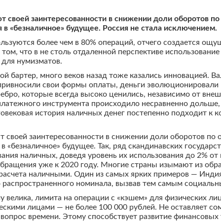
т своей заинтересованности в снижении доли оборотов по
 в «безналичное» будущее. Россия не стала исключением.
льзуются более чем в 80% операций, отчего создается ощу
 том, что в не столь отдаленной перспективе использование
 для нумизматов.
й бартер, много веков назад тоже казались инновацией. Ва
и привносили свои формы оплаты, деньги эволюционировали
ебро, которые всегда высоко ценились, независимо от внеш
платежного инструмента происходило несравненно дольше,
вековая история наличных денег постепенно подходит к кон
т своей заинтересованности в снижении доли оборотов по 
в «безналичное» будущее. Так, ряд скандинавских государс
вания наличных, доведя уровень их использования до 2% о
 обращения уже к 2020 году. Многие страны изымают из об
асчета наличными. Один из самых ярких примеров — Индия
о распространенного номинала, вызвав тем самым социальн
 велика, лимита на операции с «кэшем» для физических лиц
скими лицами — не более 100 000 рублей. Не оставляет сом
о вопрос времени. Этому способствует развитие финансовых