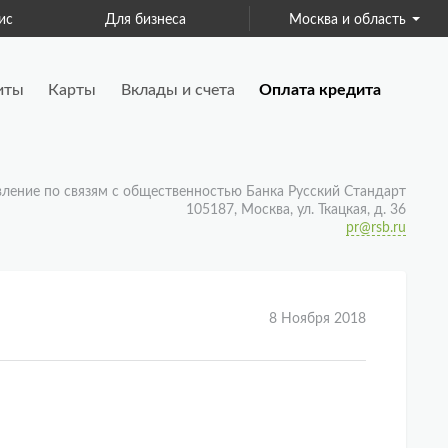
ис
Для бизнеса
Москва и область
Страхование
иты
Карты
Вклады и счета
Оплата кредита
вление по связям с общественностью Банка Русский Стандарт
105187, Москва, ул. Ткацкая, д. 36
pr@rsb.ru
8 Ноября 2018