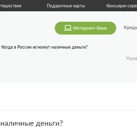
тешествия
Подарочные карты
Консьерж-серв
Кред
Интернет-банк
Когда в России исчезнут наличные деньги?
Упра
т наличные деньги?