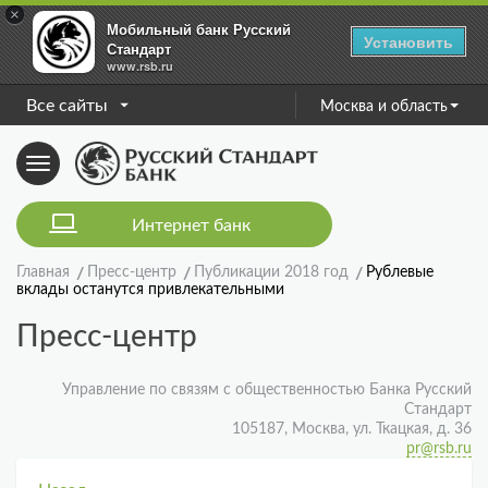
×
Мобильный банк Русский
Установить
Стандарт
www.rsb.ru
Все сайты
Москва и область
Toggle
navigation
Интернет банк
Главная
Пресс-центр
Публикации 2018 год
Рублевые
вклады останутся привлекательными
Пресс-центр
Управление по связям с общественностью Банка Русский
Стандарт
105187, Москва, ул. Ткацкая, д. 36
pr@rsb.ru