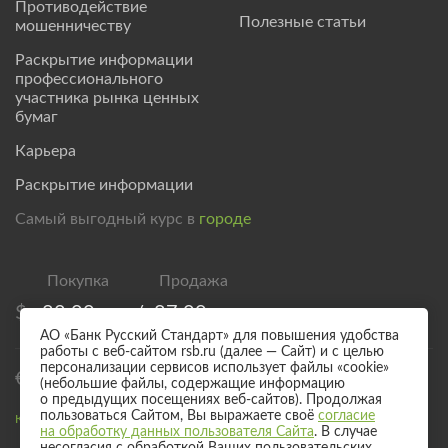
Противодействие
Полезные статьи
мошенничеству
Раскрытие информации
профессионального
участника рынка ценных
бумаг
Карьера
Раскрытие информации
Самый выгодный курс в
городе
$
82,00
/
87,00
АО «Банк Русский Стандарт» для повышения удобства
работы с веб-сайтом rsb.ru (далее — Сайт) и с целью
персонализации сервисов использует файлы «cookie»
€
94,00
/
99,00
(небольшие файлы, содержащие информацию
о предыдущих посещениях веб-сайтов). Продолжая
пользоваться Сайтом, Вы выражаете своё
согласие
Курс валют для безналичного обмена
на обработку данных пользователя Сайта
. В случае