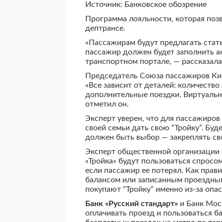
Источник: Банковское обозрение
Программа лояльности, которая позв
дептрансе.
«Пассажирам будут предлагать стать 
пассажир должен будет заполнить анк
транспортном портале, — рассказала
Председатель Союза пассажиров Кир
«Все зависит от деталей: количеств
дополнительные поездки. Виртуальны
отметил он.
Эксперт уверен, что для пассажиров
своей семьи дать свою “Тройку”. Б
должен быть выбор — закреплять сво
Эксперт общественной организации 
«Тройка» будут пользоваться спросо
если пассажир ее потерял. Как прав
балансом или записанным проездным
покупают “Тройку” именно из-за опа
Банк «Русский стандарт»
и Банк Мос
оплачивать проезд и пользоваться б