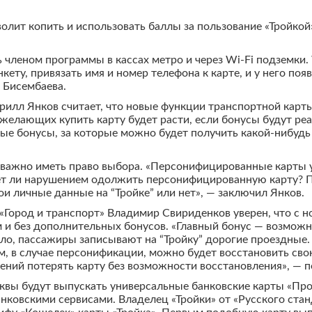
олит копить и использовать баллы за пользование «Тройкой»
членом программы в кассах метро и через Wi-Fi подземки. W
ету, привязать имя и номер телефона к карте, и у него появ
 Бисембаева.
илл Янков считает, что новые функции транспортной карты 
о желающих купить карту будет расти, если бонусы будут р
е бонусы, за которые можно будет получить какой-нибудь 
 важно иметь право выбора. «Персонифицированные карты уд
удет ли нарушением одолжить персонифицированную карту? 
и личные данные на “Тройке” или нет», — заключил Янков.
«Город и транспорт» Владимир Свириденков уверен, что с
м и без дополнительных бонусов. «Главный бонус — возможн
ило, пассажиры записывают на “Тройку” дорогие проездные.
, в случае персонификации, можно будет восстановить сво
сений потерять карту без возможности восстановления», — п
квы будут выпускать универсальные банковские карты «Про
анковскими сервисами. Владелец «Тройки» от «Русского ста