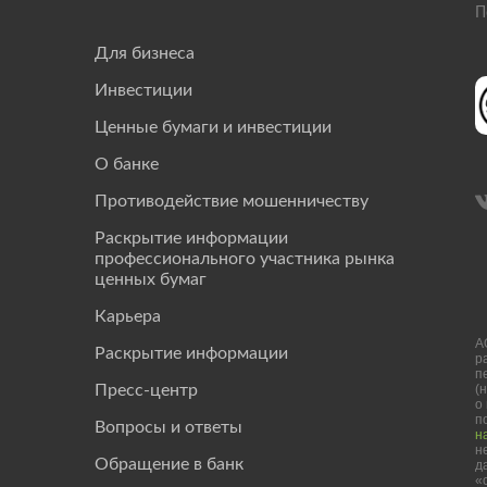
П
Для бизнеса
Инвестиции
Ценные бумаги и инвестиции
О банке
Противодействие мошенничеству
Раскрытие информации
профессионального участника рынка
ценных бумаг
Карьера
А
Раскрытие информации
р
п
(
Пресс-центр
о
п
Вопросы и ответы
н
н
Обращение в банк
д
«