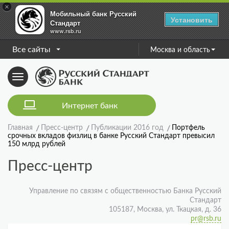
×
Мобильный банк Русский
Установить
Стандарт
www.rsb.ru
Все сайты
Москва и область
Toggle
navigation
Интернет банк
Главная
Пресс-центр
Публикации 2016 год
Портфель
срочных вкладов физлиц в банке Русский Стандарт превысил
150 млрд рублей
Пресс-центр
Управление по связям с общественностью Банка Русский
Стандарт
105187, Москва, ул. Ткацкая, д. 36
pr@rsb.ru