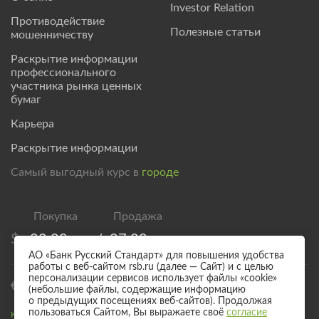
Investor Relation
Противодействие
Полезные статьи
мошенничеству
Раскрытие информации
профессионального
участника рынка ценных
бумаг
Карьера
Раскрытие информации
Самый выгодный курс в
городе
$
82,00
/
87,00
АО «Банк Русский Стандарт» для повышения удобства
работы с веб-сайтом rsb.ru (далее — Сайт) и с целью
персонализации сервисов использует файлы «cookie»
€
94,00
/
99,00
(небольшие файлы, содержащие информацию
о предыдущих посещениях веб-сайтов). Продолжая
пользоваться Сайтом, Вы выражаете своё
согласие
Курс валют для безналичного обмена