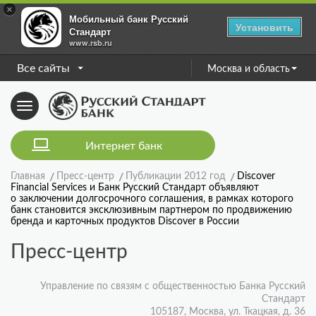
×
Мобильный банк Русский
Установить
Стандарт
www.rsb.ru
Все сайты
Москва и область
Toggle
navigation
Интернет банк
Главная
Пресс-центр
Публикации 2012 год
Discover
Financial Services и Банк Русский Стандарт объявляют
о заключении долгосрочного соглашения, в рамках которого
банк становится эксклюзивным партнером по продвижению
бренда и карточных продуктов Discover в России
Пресс-центр
Управление по связям с общественностью Банка Русский
Стандарт
105187, Москва, ул. Ткацкая, д. 36