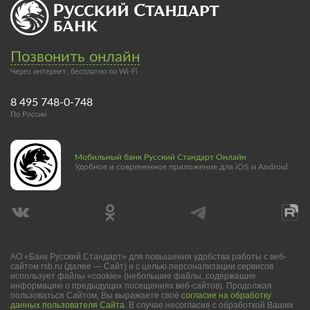
Позвонить онлайн
Через интернет, бесплатно по Wi-Fi
8 495 748-0-748
По России
Мобильный банк Русский Стандарт Онлайн
Удобное и современное приложение для iOS и Android
АО «Банк Русский Стандарт» для повышения удобства работы с веб-
сайтом rsb.ru (далее — Сайт) и с целью персонализации сервисов
использует файлы «cookie» (небольшие файлы, содержащие
информацию о предыдущих посещениях веб-сайтов). Продолжая
пользоваться Сайтом, Вы выражаете своё
согласие на обработку
данных пользователя Сайта
. В случае несогласия с обработкой Ваших