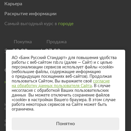
Карьера
Раскрытие информации
Самый выгодный курс в
городе
$
82,00
/
87,00
АО «Банк Русский Стандарт» для повышения удобства
работы с веб-сайтом rsb.ru (далее — Сайт) и с целью
персонализации сервисов использует файлы «cookie»
€
94,00
/
99,00
(небольшие файлы, содержащие информацию
о предыдущих посещениях веб-сайтов). Продолжая
пользоваться Сайтом, Вы выражаете своё
согласие
Курс валют для безналичного обмена
на обработку данных пользователя Сайта
. В случае
несогласия с обработкой Ваших пользовательских
данных Вы можете отключить сохранение файлов
«cookie» в настройках Вашего браузера. В этом случае
Информация о процентных ставках по договорам банковского вклада
работа некоторых сервисов на Сайте может быть
с физическими лицами
ограничена.
© 2017 - 2026 АО «Банк Русский Стандарт». Универсальная лицензия
Понятно
Банка России № 2289 выдана бессрочно 04 сентября 2024 года.