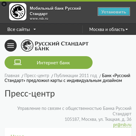
×
Мобильный банк Русский
Установить
Стандарт
www.rsb.ru
Все сайты
Москва и область
Toggle
navigation
Интернет банк
Главная
Пресс-центр
Публикации 2011 год
Банк «Русский
Стандарт» предложил карты с индивидуальным дизайном
Пресс-центр
Управление по связям с общественностью Банка Русский
Стандарт
105187, Москва, ул. Ткацкая, д. 36
pr@rsb.ru