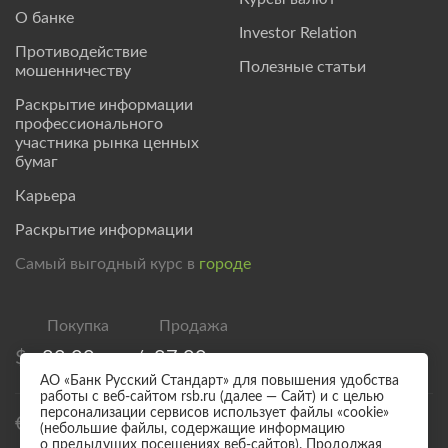
О банке
Investor Relation
Противодействие
Полезные статьи
мошенничеству
Раскрытие информации
профессионального
участника рынка ценных
бумаг
Карьера
Раскрытие информации
Самый выгодный курс в
городе
$
82,00
/
87,00
АО «Банк Русский Стандарт» для повышения удобства
работы с веб-сайтом rsb.ru (далее — Сайт) и с целью
персонализации сервисов использует файлы «cookie»
€
94,00
/
99,00
(небольшие файлы, содержащие информацию
о предыдущих посещениях веб-сайтов). Продолжая