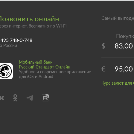
Позвонить онлайн
Самый выгодн
ерез интернет, бесплатно по Wi-Fi
 495 748-0-748
$
83,00
о России
Мобильный банк
Русский Стандарт Онлайн
€
95,00
Удобное и современное приложение
для iOS и Android
Курс валют для 