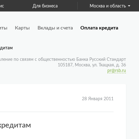
ис
Для бизнеса
Москва и область
Страхование
иты
Карты
Вклады и счета
Оплата кредита
едитам
вление по связям с общественностью Банка Русский Стандарт
105187, Москва, ул. Ткацкая, д. 36
pr@rsb.ru
28 Января 2011
 кредитам