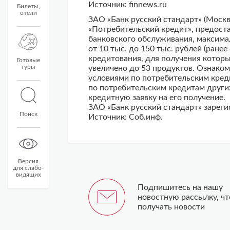
Источник: finnews.ru
Билеты,
отели
ЗАО «Банк русский стандарт» (Москв
«Потребительский кредит», предоста
банковского обслуживания, максимал
от 10 тыс. до 150 тыс. рублей (ране
кредитования, для получения котор
Готовые
туры
увеличено до 53 продуктов. Ознако
условиями по потребительским кред
по потребительским кредитам други
кредитную заявку на его получение.
ЗАО «Банк русский стандарт» зарегис
Поиск
Источник: Соб.инф.
Версия
для слабо-
видящих
Подпишитесь на нашу
новостную рассылку, ч
получать новости