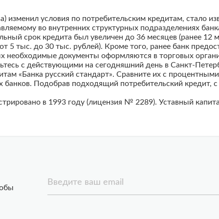
а) изменил условия по потребительским кредитам, стало из
вляемому во внутренних структурных подразделениях банка
ьный срок кредита был увеличен до 36 месяцев (ранее 12 м
е от 5 тыс. до 30 тыс. рублей). Кроме того, ранее банк пред
ых необходимые документы оформляются в торговых организ
мьтесь с действующими на сегодняшний день в Санкт-Петер
итам «Банка русский стандарт». Сравните их с процентными
х банков. Подобрав подходящий потребительский кредит, с
трировано в 1993 году (лицензия № 2289). Уставный капита
Введите ваш email
тобы