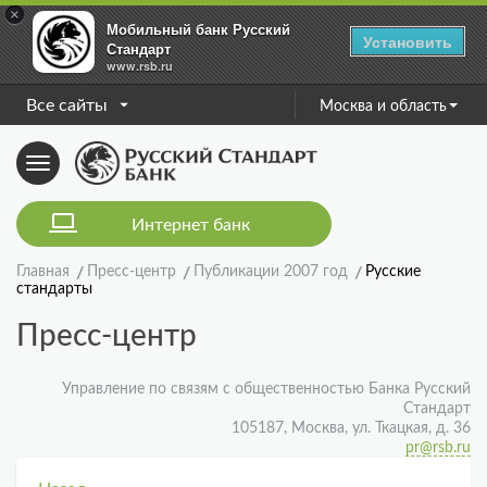
×
Мобильный банк Русский
Установить
Стандарт
www.rsb.ru
Все сайты
Москва и область
Toggle
navigation
Интернет банк
Главная
Пресс-центр
Публикации 2007 год
Русские
стандарты
Пресс-центр
Управление по связям с общественностью Банка Русский
Стандарт
105187, Москва, ул. Ткацкая, д. 36
pr@rsb.ru