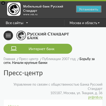
×
Мобильный банк Русский
Установить
Стандарт
www.rsb.ru
Все сайты
Москва и область
Toggle
navigation
Интернет банк
Главная
Пресс-центр
Публикации 2007 год
Борьбу за
сети. Начали крупные банки
Пресс-центр
Управление по связям с общественностью Банка Русский
Стандарт
105187, Москва, ул. Ткацкая, д. 36
pr@rsb.ru