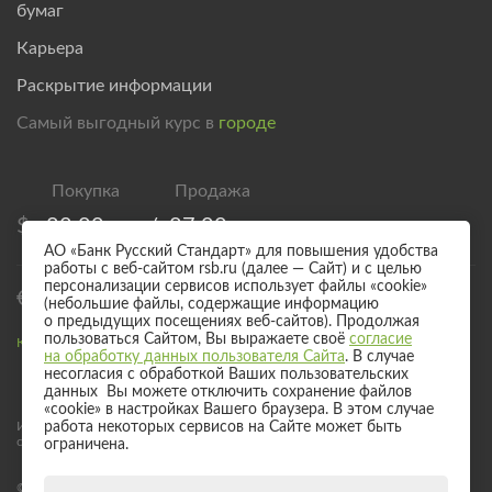
бумаг
Карьера
Раскрытие информации
Самый выгодный курс в
городе
$
82,00
/
87,00
АО «Банк Русский Стандарт» для повышения удобства
работы с веб-сайтом rsb.ru (далее — Сайт) и с целью
персонализации сервисов использует файлы «cookie»
€
94,00
/
99,00
(небольшие файлы, содержащие информацию
о предыдущих посещениях веб-сайтов). Продолжая
пользоваться Сайтом, Вы выражаете своё
согласие
Курс валют для безналичного обмена
на обработку данных пользователя Сайта
. В случае
несогласия с обработкой Ваших пользовательских
данных Вы можете отключить сохранение файлов
«cookie» в настройках Вашего браузера. В этом случае
Информация о процентных ставках по договорам банковского вклада
работа некоторых сервисов на Сайте может быть
с физическими лицами
ограничена.
© 2017 - 2026 АО «Банк Русский Стандарт». Универсальная лицензия