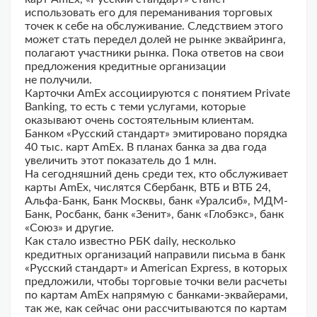
использовать его для переманивания торговых
точек к себе на обслуживание. Следствием этого
может стать передел долей не рынке эквайринга,
полагают участники рынка. Пока ответов на свои
предложения кредитные организации
не получили.
Карточки AmEx ассоциируются с понятием Private
Banking, то есть с теми услугами, которые
оказывают очень состоятельным клиентам.
Банком «Русский стандарт» эмитировано порядка
40 тыс. карт AmEx. В планах банка за два года
увеличить этот показатель до 1 млн.
На сегодняшний день среди тех, кто обслуживает
карты AmEx, числятся Сбербанк, ВТБ и ВТБ 24,
Альфа-Банк, Банк Москвы, банк «Уралсиб», МДМ-
Банк, Росбанк, банк «Зенит», банк «Глобэкс», банк
«Союз» и другие.
Как стало известно РБК daily, несколько
кредитных организаций направили письма в банк
«Русский стандарт» и American Express, в которых
предложили, чтобы торговые точки вели расчеты
по картам AmEx напрямую с банками-эквайерами,
так же, как сейчас они рассчитываются по картам