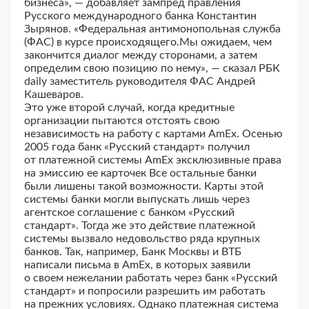
бизнеса», — добавляет зампред правления
Русского международного банка Константин
Зырянов. «Федеральная антимонопольная служба
(ФАС) в курсе происходящего.Мы ожидаем, чем
закончится диалог между сторонами, а затем
определим свою позицию по нему», — сказал РБК
daily заместитель руководителя ФАС Андрей
Кашеваров.
Это уже второй случай, когда кредитные
организации пытаются отстоять свою
независимость на работу с картами AmEx. Осенью
2005 года банк «Русский стандарт» получил
от платежной системы AmEx эксклюзивные права
на эмиссию ее карточек Все остальные банки
были лишены такой возможности. Карты этой
системы банки могли выпускать лишь через
агентское соглашение с банком «Русский
стандарт». Тогда же это действие платежной
системы вызвало недовольство ряда крупных
банков. Так, например, Банк Москвы и ВТБ
написали письма в AmEx, в которых заявили
о своем нежелании работать через банк «Русский
стандарт» и попросили разрешить им работать
на прежних условиях. Однако платежная система