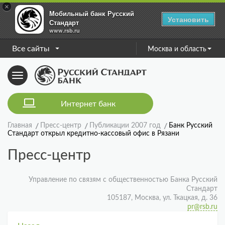
×
Мобильный банк Русский
Установить
Стандарт
www.rsb.ru
Все сайты
Москва и область
Toggle
navigation
Интернет банк
Главная
Пресс-центр
Публикации 2007 год
Банк Русский
Стандарт открыл кредитно-кассовый офис в Рязани
Пресс-центр
Управление по связям с общественностью Банка Русский
Стандарт
105187, Москва, ул. Ткацкая, д. 36
pr@rsb.ru