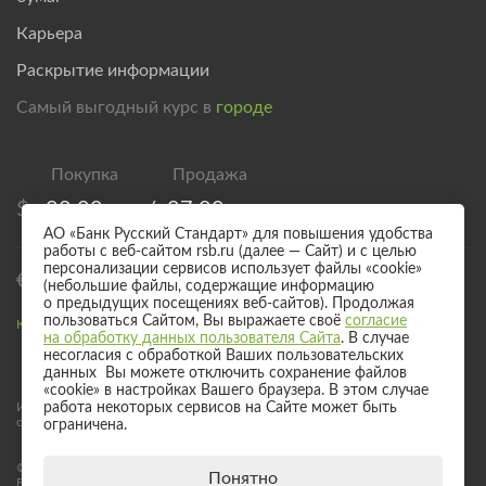
Карьера
Раскрытие информации
Самый выгодный курс в
городе
$
82,00
/
87,00
АО «Банк Русский Стандарт» для повышения удобства
работы с веб-сайтом rsb.ru (далее — Сайт) и с целью
персонализации сервисов использует файлы «cookie»
€
94,00
/
99,00
(небольшие файлы, содержащие информацию
о предыдущих посещениях веб-сайтов). Продолжая
пользоваться Сайтом, Вы выражаете своё
согласие
Курс валют для безналичного обмена
на обработку данных пользователя Сайта
. В случае
несогласия с обработкой Ваших пользовательских
данных Вы можете отключить сохранение файлов
«cookie» в настройках Вашего браузера. В этом случае
Информация о процентных ставках по договорам банковского вклада
работа некоторых сервисов на Сайте может быть
с физическими лицами
ограничена.
© 2017 - 2026 АО «Банк Русский Стандарт». Универсальная лицензия
Понятно
Банка России № 2289 выдана бессрочно 04 сентября 2024 года.