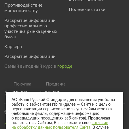
Противодействие
Полезные статьи
мошенничеству
Раскрытие информации
профессионального
участника рынка ценных
бумаг
Карьера
Раскрытие информации
Самый выгодный курс в
городе
$
80,00
/
85,00
АО «Банк Русский Стандарт» для повышения удобства
работы с веб-сайтом rsb.ru (далее — Сайт) и с целью
персонализации сервисов использует файлы «cookie»
€
92,50
/
97,50
(небольшие файлы, содержащие информацию
о предыдущих посещениях веб-сайтов). Продолжая
пользоваться Сайтом, Вы выражаете своё
согласие
Курс валют для безналичного обмена
на обработку данных пользователя Сайта
. В случае