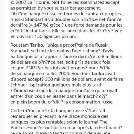
© 2007 La Tribune. Not to be redisseminated except
as permitted by your subscriber agreement.
Dixi?me banque russe en termes de capitaux propres,
Russki Standart a vu doubler son b?n?fice net l’ann?e
derni?re (+ 147 %) gr?ce ? une forte demande pour les
cr?dits instantan?s. Elle se lance dans les d?p?ts ? vue
en ouvrant 150 agences par an.
Roustam
Tariko
, l’unique propri?taire de Russki
Standart, se frotte les mains d’avoir chang? d’avis.
Sa banque lui a rapport? l’ann?e derni?re 558 millions
de dollars de b?n?fice net, soit pr?s de deux fois
ce que BNP Paribas lui avait propos? pour 50 %
de sa banque en juillet 2004. Roustam
Tariko
avait
d’abord accept? 300 millions de dollars, avant de faire
?chouer l’op?ration quelques mois plus tard
? l’immense d?pit de la ­banque fran?aise qui croyait
entrer d’un coup en leader dans le march? d?j?
en plein boom du cr?dit ? la consommation russe.
Cette m?me ann?e, la banque russe s’?tait fait
remarquer en prenant la 4e place mondiale des
banques les plus rentables selon le journal The
Banker. Fond?e tout juste un an apr?s la crise financi?
re de 1998, Russki Standart conna?t depuis une