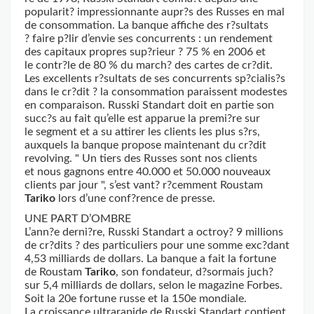
popularit? impressionnante aupr?s des Russes en mal
de consommation. La banque affiche des r?sultats
? faire p?lir d’envie ses concurrents : un rendement
des capitaux ­propres sup?rieur ? 75 % en 2006 et
le contr?le de 80 % du march? des cartes de cr?dit.
Les excellents r?sultats de ses concurrents sp?cialis?s
dans le cr?dit ? la consommation paraissent modestes
en comparaison. Russki Standart doit en partie son
succ?s au fait qu’elle est apparue la premi?re sur
le segment et a su attirer les clients les plus s?rs,
auxquels la banque propose maintenant du cr?dit
revolving. " Un tiers des Russes sont nos clients
et nous gagnons entre 40.000 et 50.000 nouveaux
clients par jour ", s’est vant? r?cemment Roustam
Tariko
lors d’une conf?rence de presse.
UNE PART D’OMBRE
L’ann?e derni?re, Russki Standart a octroy? 9 millions
de cr?dits ? des particuliers pour une somme exc?dant
4,53 milliards de dollars. La banque a fait la fortune
de Roustam
Tariko
, son fondateur, d?sormais juch?
sur 5,4 milliards de dollars, selon le magazine Forbes.
Soit la 20e fortune russe et la 150e mondiale.
La croissance ultrarapide de Russki Standart contient