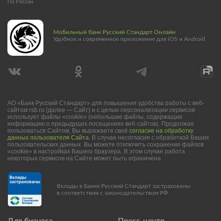
По России
Мобильный банк Русский Стандарт Онлайн
Удобное и современное приложение для iOS и Android
АО «Банк Русский Стандарт» для повышения удобства работы с веб-
сайтом rsb.ru (далее — Сайт) и с целью персонализации сервисов
использует файлы «cookie» (небольшие файлы, содержащие
информацию о предыдущих посещениях веб-сайтов). Продолжая
пользоваться Сайтом, Вы выражаете своё
согласие на обработку
данных пользователя Сайта
. В случае несогласия с обработкой Ваших
пользовательских данных Вы можете отключить сохранение файлов
«cookie» в настройках Вашего браузера. В этом случае работа
некоторых сервисов на Сайте может быть ограничена.
Вклады в Банке Русский Стандарт застрахованы
в соответствии с законодательством РФ
Для бизнеса
Пресс-центр