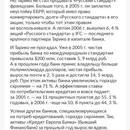
Но Тарико не стал продавать «Русский стандарт»
французам. Больше того, в 2005 г. он заплатил
неустойку ЕБРР, который имел право
конвертировать долги «Русского стандарта» в его
акции, только чтобы тот этим правом
не воспользовался. А летом 2006 г. выкупил 6, 4 %
акций «Русского стандарта» у IFC — последнего
крупного партнера Тарико в капитале банка.
И Тарико не прогадал. Уже в 2005 г. чистая
прибыль банка по международным стандартам
превысила $200 млн, составив 5, 9 млрд руб.
А в прошлом году банк принес владельцу больше
полумиллиарда долларов, чистая прибыль
выросла почти в 2, 5 раза и достигла 14, 5 млрд
руб. При этом активы банка увеличились гораздо
скромнее — на 71 %. А эффективная ставка
по потребительским кредитам и вовсе падает:
за 2005 г. — на 11 процентных пунктов до 55, 1 %
годовых, в 2006 г. -еще на 10, 8 пункта до 44, 3 %.
Успехи других банков, специализирующихся
на потреб-кредитований, гораздо скромнее. Так,
активы «Кредит Европа Банка» (бывший
Финансбанк) за прошлый год выросли вдвое,