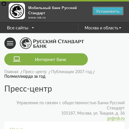
×
Мобильный банк Русский
Установить
Стандарт
www.rsb.ru
Все сайты
Москва и область
Toggle
navigation
Интернет банк
Главная
Пресс-центр
Публикации 2007 год
Полмиллиарда за год
Пресс-центр
Управление по связям с общественностью Банка Русский
Стандарт
105187, Москва, ул. Ткацкая, д. 36
pr@rsb.ru