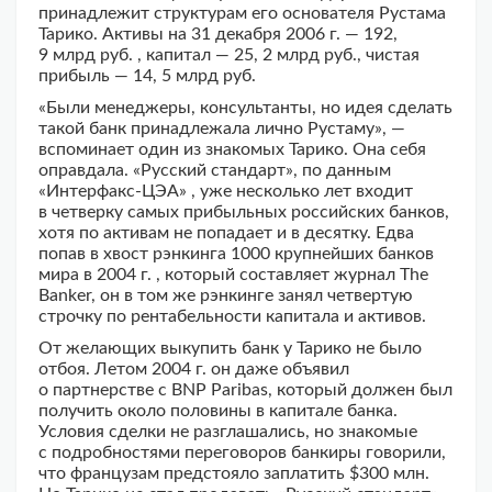
принадлежит структурам его основателя Рустама
Тарико. Активы на 31 декабря 2006 г. — 192,
9 млрд руб. , капитал — 25, 2 млрд руб., чистая
прибыль — 14, 5 млрд руб.
«Были менеджеры, консультанты, но идея сделать
такой банк принадлежала лично Рустаму», —
вспоминает один из знакомых Тарико. Она себя
оправдала. «Русский стандарт», по данным
«Интерфакс-ЦЭА» , уже несколько лет входит
в четверку самых прибыльных российских банков,
хотя по активам не попадает и в десятку. Едва
попав в хвост рэнкинга 1000 крупнейших банков
мира в 2004 г. , который составляет журнал The
Banker, он в том же рэнкинге занял четвертую
строчку по рентабельности капитала и активов.
От желающих выкупить банк у Тарико не было
отбоя. Летом 2004 г. он даже объявил
о партнерстве с BNP Paribas, который должен был
получить около половины в капитале банка.
Условия сделки не разглашались, но знакомые
с подробностями переговоров банкиры говорили,
что французам предстояло заплатить $300 млн.