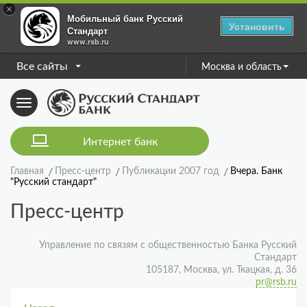
×
Мобильный банк Русский
Установить
Стандарт
www.rsb.ru
Все сайты
Москва и область
Toggle
navigation
Интернет банк
Главная
Пресс-центр
Публикации 2007 год
Вчера. Банк
"Русский стандарт"
Пресс-центр
Управление по связям с общественностью Банка Русский
Стандарт
105187, Москва, ул. Ткацкая, д. 36
pr@rsb.ru