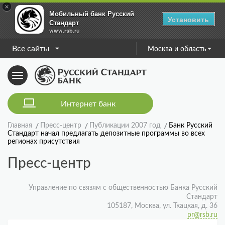
×
Мобильный банк Русский
Установить
Стандарт
www.rsb.ru
Все сайты
Москва и область
Toggle
navigation
Интернет банк
Главная
Пресс-центр
Публикации 2007 год
Банк Русский
Стандарт начал предлагать депозитные программы во всех
регионах присутствия
Пресс-центр
Управление по связям с общественностью Банка Русский
Стандарт
105187, Москва, ул. Ткацкая, д. 36
pr@rsb.ru