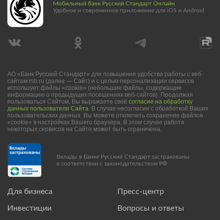
Мобильный банк Русский Стандарт Онлайн
Удобное и современное приложение для iOS и Android
АО «Банк Русский Стандарт» для повышения удобства работы с веб-
сайтом rsb.ru (далее — Сайт) и с целью персонализации сервисов
использует файлы «cookie» (небольшие файлы, содержащие
информацию о предыдущих посещениях веб-сайтов). Продолжая
пользоваться Сайтом, Вы выражаете своё
согласие на обработку
данных пользователя Сайта
. В случае несогласия с обработкой Ваших
пользовательских данных Вы можете отключить сохранение файлов
«cookie» в настройках Вашего браузера. В этом случае работа
некоторых сервисов на Сайте может быть ограничена.
Вклады в Банке Русский Стандарт застрахованы
в соответствии с законодательством РФ
Для бизнеса
Пресс-центр
Инвестиции
Вопросы и ответы