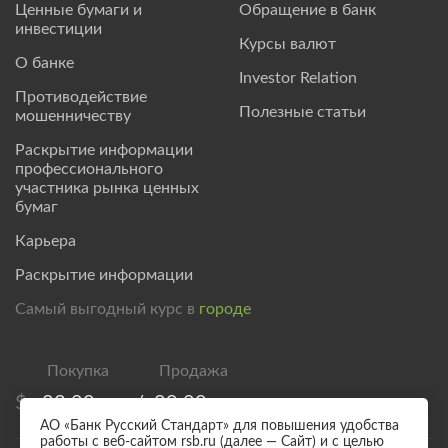
Ценные бумаги и
Обращение в банк
инвестиции
Курсы валют
О банке
Investor Relation
Противодействие
Полезные статьи
мошенничеству
Раскрытие информации
профессионального
участника рынка ценных
бумаг
Карьера
Раскрытие информации
Самый выгодный курс в
городе
$
83,00
/
89,00
АО «Банк Русский Стандарт» для повышения удобства
работы с веб-сайтом rsb.ru (далее — Сайт) и с целью