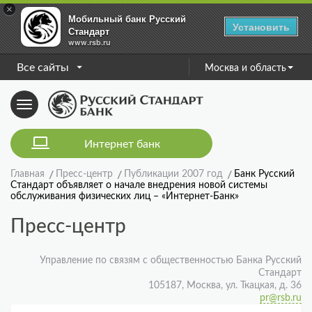
×
Мобильный банк Русский
Установить
Стандарт
www.rsb.ru
Все сайты
Москва и область
Toggle
navigation
Интернет банк
Главная
Пресс-центр
Публикации 2007 год
Банк Русский
Стандарт объявляет о начале внедрения новой системы
обслуживания физических лиц – «Интернет-Банк»
Пресс-центр
Управление по связям с общественностью Банка Русский
Стандарт
105187, Москва, ул. Ткацкая, д. 36
pr@rsb.ru