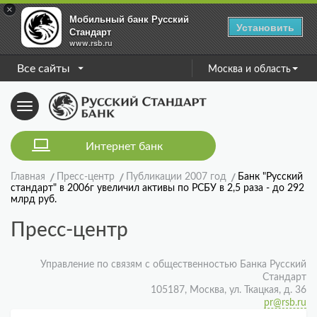
×
Мобильный банк Русский
Установить
Стандарт
www.rsb.ru
Все сайты
Москва и область
Toggle
navigation
Интернет банк
Главная
Пресс-центр
Публикации 2007 год
Банк "Русский
стандарт" в 2006г увеличил активы по РСБУ в 2,5 раза - до 292
млрд руб.
Пресс-центр
Управление по связям с общественностью Банка Русский
Стандарт
105187, Москва, ул. Ткацкая, д. 36
pr@rsb.ru