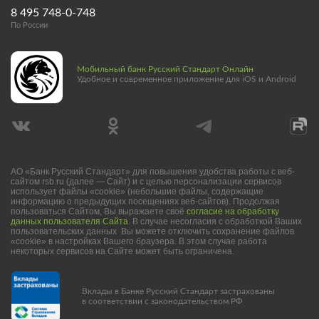
8 495 748-0-748
По России
Мобильный банк Русский Стандарт Онлайн
Удобное и современное приложение для iOS и Android
АО «Банк Русский Стандарт» для повышения удобства работы с веб-
сайтом rsb.ru (далее — Сайт) и с целью персонализации сервисов
использует файлы «cookie» (небольшие файлы, содержащие
информацию о предыдущих посещениях веб-сайтов). Продолжая
пользоваться Сайтом, Вы выражаете своё
согласие на обработку
данных пользователя Сайта
. В случае несогласия с обработкой Ваших
пользовательских данных Вы можете отключить сохранение файлов
«cookie» в настройках Вашего браузера. В этом случае работа
некоторых сервисов на Сайте может быть ограничена.
Вклады в Банке Русский Стандарт застрахованы
в соответствии с законодательством РФ